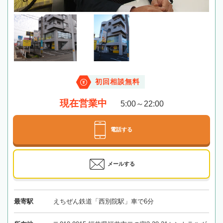
初回相談無料
現在営業中
5:00～22:00
電話する
メールする
最寄駅
えちぜん鉄道「西別院駅」車で6分