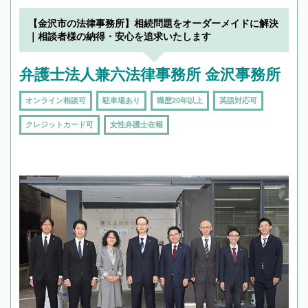
できます。また、相続は感情がからむ分野なの
でフィーリングも重要です。実際に電話や面談
【金沢市の法律事務所】相続問題をオーダーメイドに解決
で複数の弁護士と会話をしてウマが合う方に依
｜相談者様の納得・安心を追求いたします
頼をするのがおすすめです。
弁護士法人兼六法律事務所 金沢事務所
オンライン相談可
駐車場あり
職歴20年以上
英語対応可
クレジットカード可
女性弁護士在籍