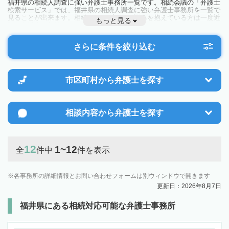
福井県の相続人調査に強い弁護士事務所一覧です。相続会議の「弁護士
検索サービス」では、福井県の相続人調査に強い弁護士事務所を一覧で
見ることが出来ます。相続のトラブルやお悩みを抱えている方は一度近
もっと見る
隣の弁護士に相談してみましょう。
さらに条件を絞り込む
市区町村から
弁護士を探す
相談内容から
弁護士を探す
12
1~12
全
件中
件を表示
各事務所の詳細情報とお問い合わせフォームは別ウィンドウで開きます
更新日：2026年8月7日
福井県にある相続対応可能な弁護士事務所