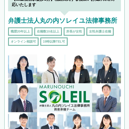
応いたします
弁護士法人丸の内ソレイユ法律事務所
職歴20年以上
在籍数10名以上
所長が女性
女性弁護士在籍
オンライン相談可
19時以降TEL可