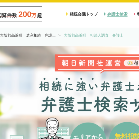
200
相続会議トップ
弁護士検索
閲覧件数
万
超
大飯郡高浜町 遺産相続 弁護士
大飯郡高浜町 相続人調査 弁護士