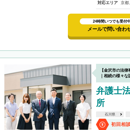
対応エリア
京都
24時間いつでも受付
メールで問い合わ
【金沢市の法律
｜相続の様々な
弁護士
所
石川県
初回相