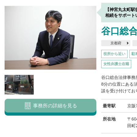
【神宮丸太町駅
相続をサポート
谷口総
京都府
役所から近い
駐
女性弁護士在籍
谷口総合法律事務
8分の位置にある
談を受け付けており
事務所の詳細を見る
最寄駅
京阪
所在地
〒6
田町2