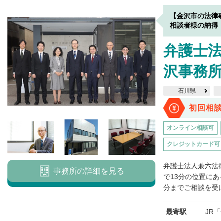
【金沢市の法律
相談者様の納得
弁護士法
沢事務
石川県
初回相
オンライン相談可
クレジットカード可
弁護士法人兼六法
事務所の詳細を見る
で13分の位置にあ
分までご相談を受け
最寄駅
JR