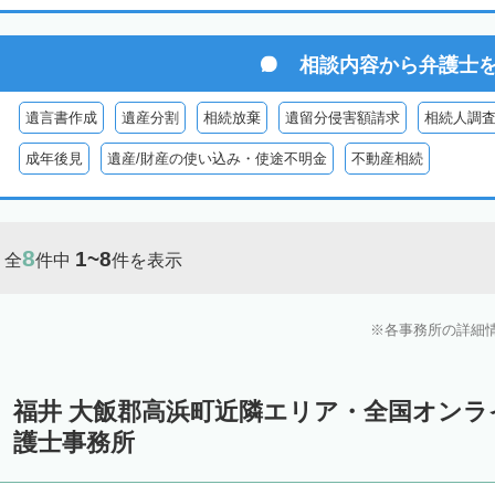
相談内容から
弁護士
遺言書作成
遺産分割
相続放棄
遺留分侵害額請求
相続人調
成年後見
遺産/財産の使い込み・使途不明金
不動産相続
8
1~8
全
件中
件を表示
各事務所の詳細
福井 大飯郡高浜町近隣エリア・全国オン
護士事務所