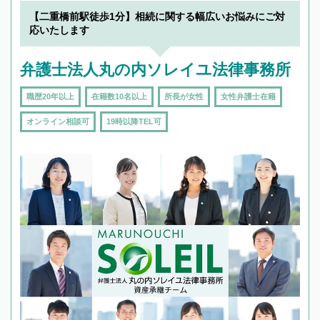
【二重橋前駅徒歩1分】相続に関する幅広いお悩みにご対
応いたします
弁護士法人丸の内ソレイユ法律事務所
職歴20年以上
在籍数10名以上
所長が女性
女性弁護士在籍
オンライン相談可
19時以降TEL可