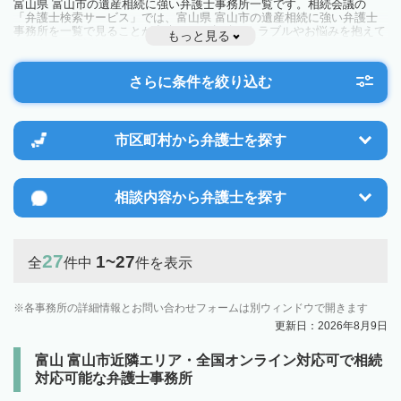
富山県 富山市の遺産相続に強い弁護士事務所一覧です。相続会議の
「弁護士検索サービス」では、富山県 富山市の遺産相続に強い弁護士
事務所を一覧で見ることが出来ます。相続のトラブルやお悩みを抱えて
もっと見る
いる方は一度近隣の弁護士に相談してみましょう。
さらに条件を絞り込む
市区町村から
弁護士を探す
相談内容から
弁護士を探す
27
1~27
全
件中
件を表示
各事務所の詳細情報とお問い合わせフォームは別ウィンドウで開きます
更新日：2026年8月9日
富山 富山市近隣エリア・全国オンライン対応可で相続
対応可能な弁護士事務所