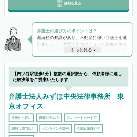
詳細を見る
弁護士の選び方のポイントは？
相続税の知識があり、不動産に強い弁護士を選
びましょう。弁護士自身にこうした知識がある
もっと見る
と他士業との連携もスムーズに進み、トラブル
解決のみならず相続をトータルで任せることが
できます。また、相続は感情がからむ分野なの
でフィーリングも重要です。実際に電話や面談
【四ツ谷駅徒歩1分】複数の選択肢から、依頼者様に適し
で複数の弁護士と会話をしてウマが合う方に依
た解決策をご提案いたします
頼をするのがおすすめです。
弁護士法人みずほ中央法律事務所 東
京オフィス
役所から近い
職歴20年以上
クレジットカード可
19時以降TEL可
オンライン相談可
全国出張対応可