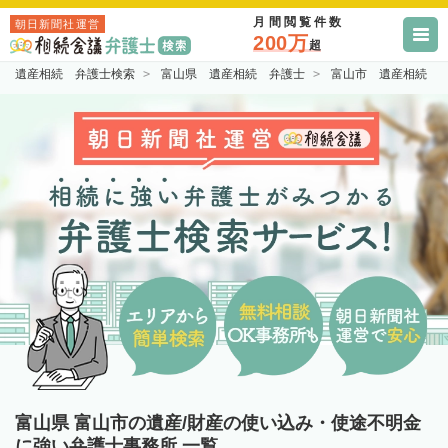
月間閲覧件数
朝日新聞社運営
200万
超
遺産相続 弁護士検索
富山県 遺産相続 弁護士
富山市 遺産相続 
富山県 富山市の遺産/財産の使い込み・使途不明金
に強い弁護士事務所 一覧