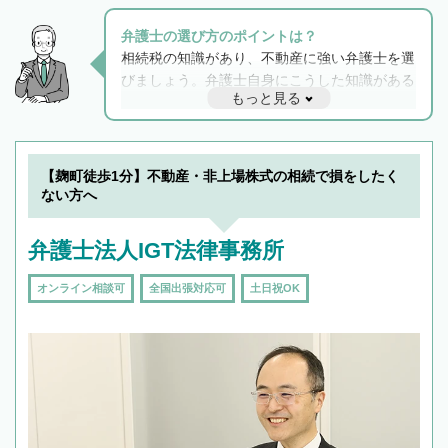
弁護士の選び方のポイントは？
相続税の知識があり、不動産に強い弁護士を選
びましょう。弁護士自身にこうした知識がある
もっと見る
と他士業との連携もスムーズに進み、トラブル
解決のみならず相続をトータルで任せることが
できます。また、相続は感情がからむ分野なの
でフィーリングも重要です。実際に電話や面談
【麹町徒歩1分】不動産・非上場株式の相続で損をしたく
で複数の弁護士と会話をしてウマが合う方に依
ない方へ
頼をするのがおすすめです。
弁護士法人IGT法律事務所
オンライン相談可
全国出張対応可
土日祝OK