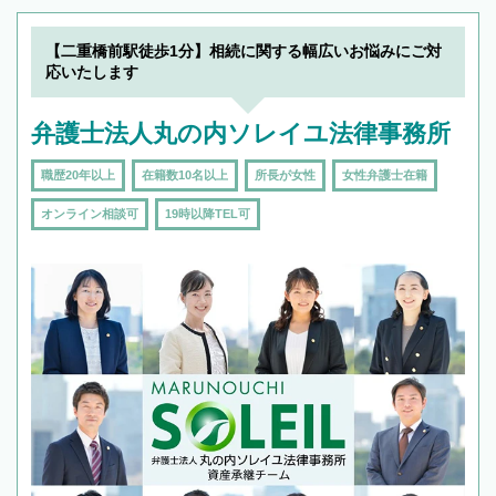
【二重橋前駅徒歩1分】相続に関する幅広いお悩みにご対
応いたします
弁護士法人丸の内ソレイユ法律事務所
職歴20年以上
在籍数10名以上
所長が女性
女性弁護士在籍
オンライン相談可
19時以降TEL可