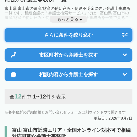
富山県 富山市の遺産/財産の使い込み・使途不明金に強い弁護士事務所
一覧です。相続会議の「弁護士検索サービス」では、富山県 富山市の
遺産/財産の使い込み・使途不明金に強い弁護士事務所を一覧で見るこ
もっと見る
とが出来ます。相続のトラブルやお悩みを抱えている方は一度近隣の弁
護士に相談してみましょう。
さらに条件を絞り込む
市区町村から
弁護士を探す
相談内容から
弁護士を探す
12
1~12
全
件中
件を表示
各事務所の詳細情報とお問い合わせフォームは別ウィンドウで開きます
更新日：2026年8月7日
富山 富山市近隣エリア・全国オンライン対応可で相続
対応可能な弁護士事務所