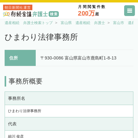
月間閲覧件数
朝日新聞社運営
200万
超
遺産相続 弁護士検索トップ
富山県 遺産相続 弁護士
富山市 遺産
ひまわり法律事務所
住所
〒930-0086 富山県富山市鹿島町1-8-13
事務所概要
事務所名
ひまわり法律事務所
代表
細川 俊彦