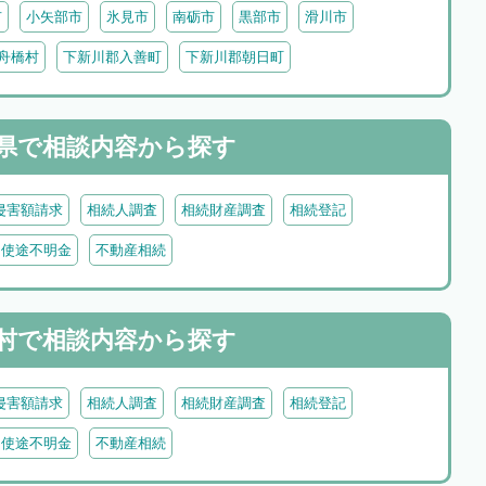
市
小矢部市
氷見市
南砺市
黒部市
滑川市
舟橋村
下新川郡入善町
下新川郡朝日町
県で
相談内容から探す
侵害額請求
相続人調査
相続財産調査
相続登記
・使途不明金
不動産相続
村で
相談内容から探す
侵害額請求
相続人調査
相続財産調査
相続登記
・使途不明金
不動産相続