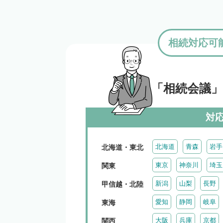
相続対応可
「相続会議
対
北海道
青森
岩手
北海道・東北
東京
神奈川
埼玉
関東
新潟
山梨
長野
甲信越・北陸
愛知
静岡
岐阜
東海
大阪
兵庫
京都
関西