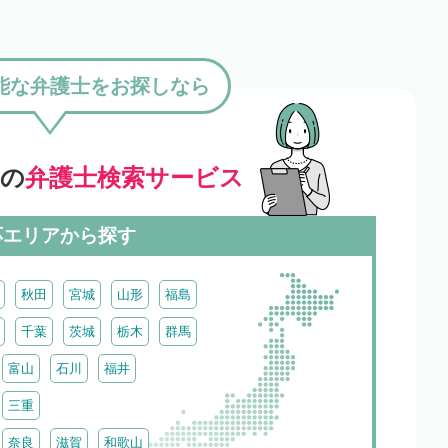
能な弁護士をお探しなら
」の
弁護士検索サービス
応エリアから探す
秋田
宮城
山形
福島
千葉
茨城
栃木
群馬
富山
石川
福井
三重
奈良
滋賀
和歌山