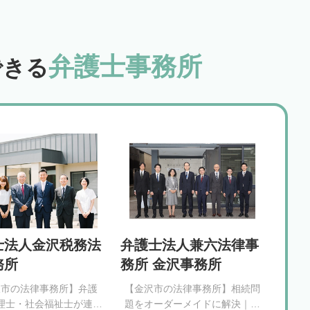
弁護士事務所
できる
士法人金沢税務法
弁護士法人兼六法律事
務所
務所 金沢事務所
沢市の法律事務所】弁護
【金沢市の法律事務所】相続問
理士・社会福祉士が連携
題をオーダーメイドに解決｜相