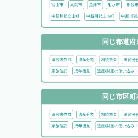
富山市
高岡市
魚津市
射水市
砺波
中新川郡立山町
中新川郡上市町
中新川郡
同じ都道府
遺言書作成
遺産分割
相続放棄
遺留分
家族信託
成年後見
遺産/財産の使い込み
同じ市区町
遺言書作成
遺産分割
相続放棄
遺留分
家族信託
成年後見
遺産/財産の使い込み