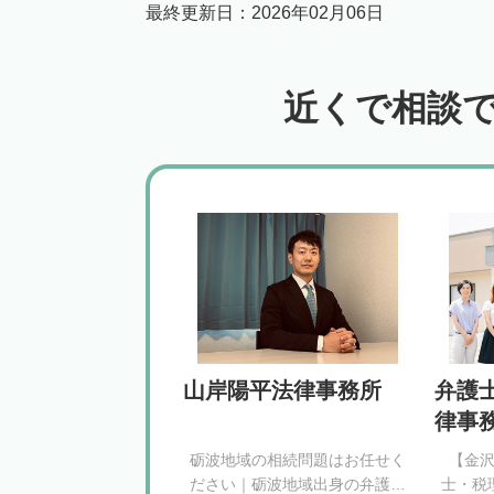
最終更新日：
2026年02月06日
近くで相談
山岸陽平法律事務所
弁護
律事
砺波地域の相続問題はお任せく
【金
ださい｜砺波地域出身の弁護士
士・税