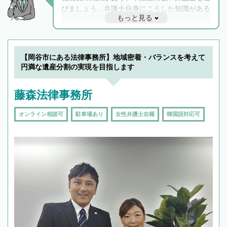
びましょう。弁護士自身にこうした知識がある
もっと見る
と他士業との連携もスムーズに進み、トラブル
解決のみならず相続をトータルで任せることが
できます。また、相続は感情がからむ分野なの
でフィーリングも重要です。実際に電話や面談
【岡谷市にある法律事務所】地域密着・バランスを考えて
で複数の弁護士と会話をしてウマが合う方に依
円満な遺産分割の実現を目指します
頼をするのがおすすめです。
藤森法律事務所
オンライン相談可
駐車場あり
女性弁護士在籍
韓国語対応可