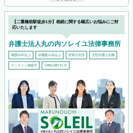
んで検索してみましょう。
19時以降TEL可の条件
を加えて再検索
【二重橋前駅徒歩1分】相続に関する幅広いお悩みにご対
応いたします
弁護士法人丸の内ソレイユ法律事務所
職歴20年以上
在籍数10名以上
所長が女性
女性弁護士在籍
オンライン相談可
19時以降TEL可