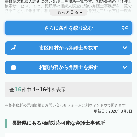
長野県の相続人調査に強い弁護士事務所一覧です。相続会議の「弁護士
検索サービス」では、長野県の相続人調査に強い弁護士事務所を一覧で
見ることが出来ます。相続のトラブルやお悩みを抱えている方は一度近
もっと見る
隣の弁護士に相談してみましょう。
さらに条件を絞り込む
市区町村から
弁護士を探す
相談内容から
弁護士を探す
16
1~16
全
件中
件を表示
各事務所の詳細情報とお問い合わせフォームは別ウィンドウで開きます
更新日：2026年8月8日
長野県にある相続対応可能な弁護士事務所