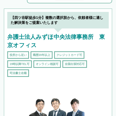
解決のみならず相続をトータルで任せることが
できます。また、相続は感情がからむ分野なの
でフィーリングも重要です。実際に電話や面談
【四ツ谷駅徒歩1分】複数の選択肢から、依頼者様に適し
で複数の弁護士と会話をしてウマが合う方に依
た解決策をご提案いたします
頼をするのがおすすめです。
弁護士法人みずほ中央法律事務所 東
京オフィス
役所から近い
職歴20年以上
クレジットカード可
19時以降TEL可
オンライン相談可
全国出張対応可
司法書士在籍