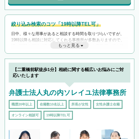
絞り込み検索のコツ「19時以降TEL可」
日中、様々な用事があると相談する時間を取りづらいですが、
19時以降も相談に対応してくれる事務所が多数ありますので、
もっと見る
遅い時間の相談が増えそうな場合はそのような事務所に絞り込
んで検索してみましょう。
19時以降TEL可の条件
を加えて再検索
【二重橋前駅徒歩1分】相続に関する幅広いお悩みにご対
応いたします
弁護士法人丸の内ソレイユ法律事務所
職歴20年以上
在籍数10名以上
所長が女性
女性弁護士在籍
オンライン相談可
19時以降TEL可