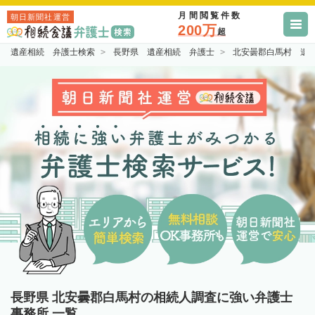
月間閲覧件数
朝日新聞社運営
200万
超
遺産相続 弁護士検索
長野県 遺産相続 弁護士
北安曇郡白馬村 遺
長野県 北安曇郡白馬村の相続人調査に強い弁護士
事務所 一覧