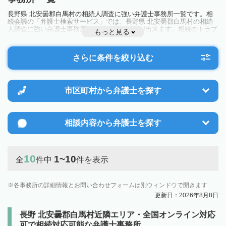
長野県 北安曇郡白馬村の相続人調査に強い弁護士事務所一覧です。相
続会議の「弁護士検索サービス」では、長野県 北安曇郡白馬村の相続
人調査に強い弁護士事務所を一覧で見ることが出来ます。相続のトラブ
もっと見る
ルやお悩みを抱えている方は一度近隣の弁護士に相談してみましょう。
さらに条件を絞り込む
市区町村から
弁護士を探す
相談内容から
弁護士を探す
10
1~10
全
件中
件を表示
各事務所の詳細情報とお問い合わせフォームは別ウィンドウで開きます
更新日：2026年8月8日
長野 北安曇郡白馬村近隣エリア・全国オンライン対応
可で相続対応可能な弁護士事務所