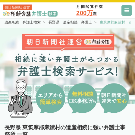
月間閲覧件数
朝日新聞社運営
200万
超
遺産相続 弁護士検索
長野県 遺産相続 弁護士
東筑摩郡麻績村 遺
長野県 東筑摩郡麻績村の遺産相続に強い弁護士事
務所 一覧