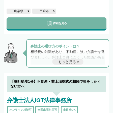
山梨県
甲府市
詳細を見る
弁護士の選び方のポイントは？
相続税の知識があり、不動産に強い弁護士を選
びましょう。弁護士自身にこうした知識がある
もっと見る
と他士業との連携もスムーズに進み、トラブル
解決のみならず相続をトータルで任せることが
できます。また、相続は感情がからむ分野なの
でフィーリングも重要です。実際に電話や面談
【麹町徒歩1分】不動産・非上場株式の相続で損をしたく
で複数の弁護士と会話をしてウマが合う方に依
ない方へ
頼をするのがおすすめです。
弁護士法人IGT法律事務所
オンライン相談可
全国出張対応可
土日祝OK