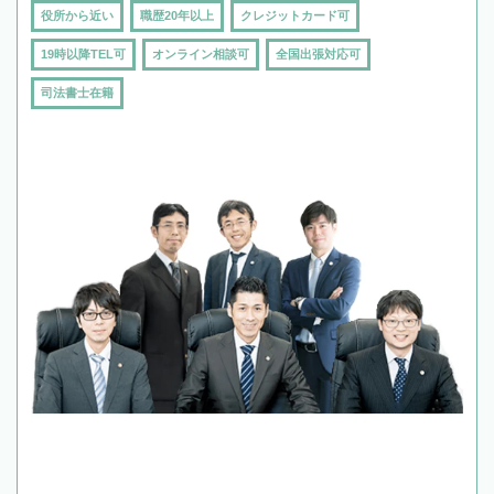
役所から近い
職歴20年以上
クレジットカード可
19時以降TEL可
オンライン相談可
全国出張対応可
司法書士在籍