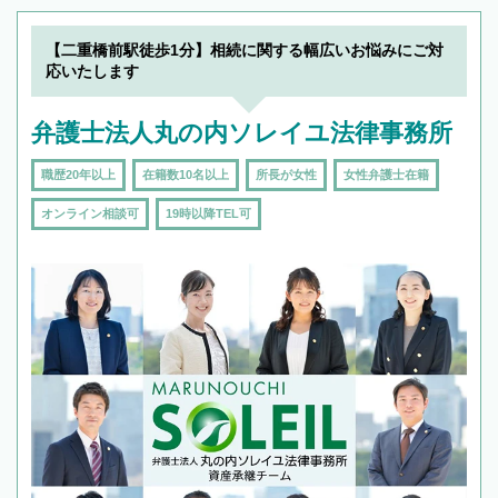
【二重橋前駅徒歩1分】相続に関する幅広いお悩みにご対
応いたします
弁護士法人丸の内ソレイユ法律事務所
職歴20年以上
在籍数10名以上
所長が女性
女性弁護士在籍
オンライン相談可
19時以降TEL可