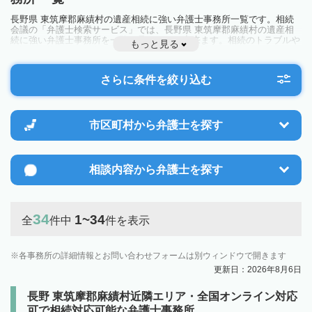
長野県 東筑摩郡麻績村の遺産相続に強い弁護士事務所一覧です。相続
会議の「弁護士検索サービス」では、長野県 東筑摩郡麻績村の遺産相
続に強い弁護士事務所を一覧で見ることが出来ます。相続のトラブルや
もっと見る
お悩みを抱えている方は一度近隣の弁護士に相談してみましょう。
さらに条件を絞り込む
市区町村から
弁護士を探す
相談内容から
弁護士を探す
34
1~34
全
件中
件を表示
各事務所の詳細情報とお問い合わせフォームは別ウィンドウで開きます
更新日：2026年8月6日
長野 東筑摩郡麻績村近隣エリア・全国オンライン対応
可で相続対応可能な弁護士事務所