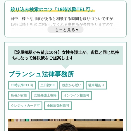
絞り込み検索のコツ「19時以降TEL可」
日中、様々な用事があると相談する時間を取りづらいですが、
19時以降も相談に対応してくれる事務所が多数ありますので、
もっと見る
遅い時間の相談が増えそうな場合はそのような事務所に絞り込
んで検索してみましょう。
19時以降TEL可の条件
を加えて再検索
【淀屋橋駅から徒歩10分】女性弁護士が、皆様と同じ気持
ちになって解決策をご提案します
ブランシュ法律事務所
19時以降TEL可
土日祝OK
役所から近い
駐車場あり
所長が女性
女性弁護士在籍
オンライン相談可
クレジットカード可
全国出張対応可