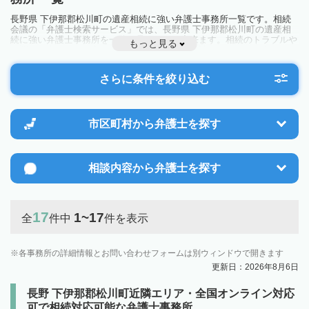
長野県 下伊那郡松川町の遺産相続に強い弁護士事務所一覧です。相続
会議の「弁護士検索サービス」では、長野県 下伊那郡松川町の遺産相
続に強い弁護士事務所を一覧で見ることが出来ます。相続のトラブルや
もっと見る
お悩みを抱えている方は一度近隣の弁護士に相談してみましょう。
さらに条件を絞り込む
市区町村から
弁護士を探す
相談内容から
弁護士を探す
17
1~17
全
件中
件を表示
各事務所の詳細情報とお問い合わせフォームは別ウィンドウで開きます
更新日：2026年8月6日
長野 下伊那郡松川町近隣エリア・全国オンライン対応
可で相続対応可能な弁護士事務所