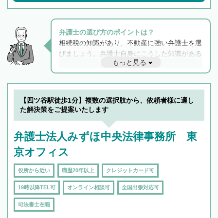
弁護士の選び方のポイントは？
相続税の知識があり、不動産に強い弁護士を選
びましょう。弁護士自身にこうした知識がある
もっと見る
と他士業との連携もスムーズに進み、トラブル
解決のみならず相続をトータルで任せることが
できます。また、相続は感情がからむ分野なの
でフィーリングも重要です。実際に電話や面談
【四ツ谷駅徒歩1分】複数の選択肢から、依頼者様に適し
で複数の弁護士と会話をしてウマが合う方に依
た解決策をご提案いたします
頼をするのがおすすめです。
弁護士法人みずほ中央法律事務所 東
京オフィス
役所から近い
職歴20年以上
クレジットカード可
19時以降TEL可
オンライン相談可
全国出張対応可
司法書士在籍