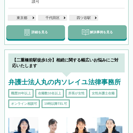
談可
東京都
千代田区
四ツ谷駅
詳細を見る
解決事例を見る
【二重橋前駅徒歩1分】相続に関する幅広いお悩みにご対
応いたします
弁護士法人丸の内ソレイユ法律事務所
職歴20年以上
在籍数10名以上
所長が女性
女性弁護士在籍
オンライン相談可
19時以降TEL可