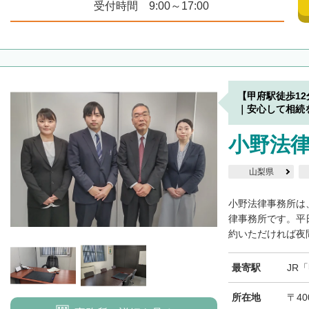
受付時間 9:00～17:00
【甲府駅徒歩1
｜安心して相続
小野法
山梨県
小野法律事務所は
律事務所です。平
約いただければ夜間
最寄駅
JR
所在地
〒40