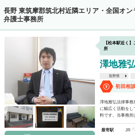
長野 東筑摩郡筑北村近隣エリア・全国オ
弁護士事務所
【松本駅近く】
所
澤地雅
長野県
初回相
澤地雅弘法律事務
に幅広く活動をし
料です。当事務所は
最寄駅
JR