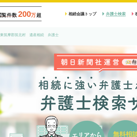
200
相続会議トップ
弁護士検索
閲覧件数
万
超
東筑摩郡筑北村 遺産相続 弁護士