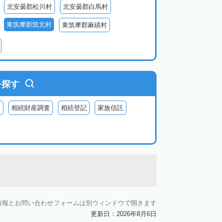
北安曇郡松川村
北安曇郡白馬村
東筑摩郡筑北村
東筑摩郡麻績村
北佐久郡御代田町
北佐久郡立科町
牧村
南佐久郡南相木村
南佐久郡北相木村
木曽郡上松町
木曽郡南木曽町
を探す
上伊那郡辰野町
上伊那郡宮田村
査
相続財産調査
相続登記
家族信託
森町
下伊那郡松川町
下伊那郡豊丘村
村
下伊那郡泰阜村
下伊那郡天龍村
村
情報とお問い合わせフォームは別ウィンドウで開きます
更新日：2026年8月6日