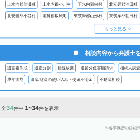
上水内郡信濃町
上水内郡小川村
下水内郡栄村
北安曇郡池田町
北安曇郡小谷村
埴科郡坂城町
東筑摩郡山形村
東筑摩郡朝日村
東筑摩郡生坂村
小県郡長和町
小県郡青木村
北佐久郡軽井沢町
もっと見る
南佐久郡佐久穂町
南佐久郡川上村
南佐久郡小海町
南佐久郡南
諏訪郡下諏訪町
諏訪郡富士見町
諏訪郡原村
木曽郡木曽町
相談内容から
弁護士
木曽郡大桑村
木曽郡木祖村
木曽郡王滝村
上伊那郡箕輪町
遺言書作成
遺産分割
相続放棄
遺留分侵害額請求
相続人調
上伊那郡南箕輪村
上伊那郡飯島町
上伊那郡中川村
下伊那郡高
成年後見
遺産/財産の使い込み・使途不明金
不動産相続
下伊那郡阿智村
下伊那郡喬木村
下伊那郡阿南町
下伊那郡下條
下伊那郡大鹿村
下伊那郡根羽村
下伊那郡売木村
下伊那郡平谷
34
1~34
全
件中
件を表示
各事務所の詳細