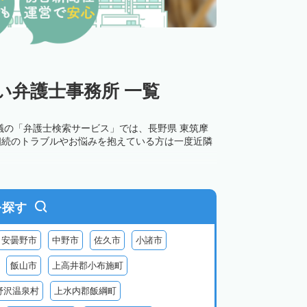
い弁護士事務所 一覧
議の「弁護士検索サービス」では、長野県 東筑摩
相続のトラブルやお悩みを抱えている方は一度近隣
を探す
安曇野市
中野市
佐久市
小諸市
飯山市
上高井郡小布施町
野沢温泉村
上水内郡飯綱町