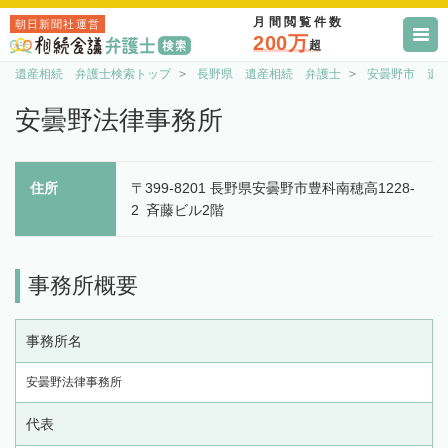
月間閲覧件数
朝日新聞社運営
200万
超
遺産相続 弁護士検索トップ
長野県 遺産相続 弁護士
安曇野市 遺
安曇野法律事務所
住所
〒399-8201 長野県安曇野市豊科南穂高1228-
2 斉藤ビル2階
事務所概要
事務所名
安曇野法律事務所
代表