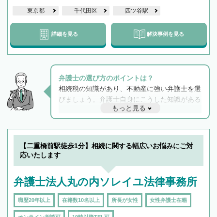
東京都
千代田区
四ツ谷駅
詳細を見る
解決事例を見る
弁護士の選び方のポイントは？
相続税の知識があり、不動産に強い弁護士を選
びましょう。弁護士自身にこうした知識がある
もっと見る
と他士業との連携もスムーズに進み、トラブル
解決のみならず相続をトータルで任せることが
できます。また、相続は感情がからむ分野なの
でフィーリングも重要です。実際に電話や面談
【二重橋前駅徒歩1分】相続に関する幅広いお悩みにご対
で複数の弁護士と会話をしてウマが合う方に依
応いたします
頼をするのがおすすめです。
弁護士法人丸の内ソレイユ法律事務所
職歴20年以上
在籍数10名以上
所長が女性
女性弁護士在籍
オンライン相談可
19時以降TEL可