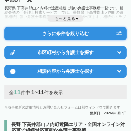
長野県 下高井郡山ノ内町の遺産相続に強い弁護士事務所一覧です。相
続会議の「弁護士検索サービス」では、長野県 下高井郡山ノ内町の遺
産相続に強い弁護士事務所を一覧で見ることが出来ます。相続のトラブ
もっと見る
ルやお悩みを抱えている方は一度近隣の弁護士に相談してみましょう。
さらに条件を絞り込む
市区町村から
弁護士を探す
相談内容から
弁護士を探す
11
1~11
全
件中
件を表示
各事務所の詳細情報とお問い合わせフォームは別ウィンドウで開きます
更新日：2026年8月7日
長野 下高井郡山ノ内町近隣エリア・全国オンライン対
応可で相続対応可能な弁護士事務所