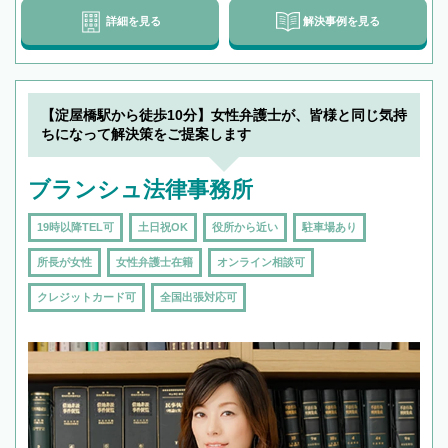
詳細を見る
解決事例を見る
【淀屋橋駅から徒歩10分】女性弁護士が、皆様と同じ気持
ちになって解決策をご提案します
ブランシュ法律事務所
19時以降TEL可
土日祝OK
役所から近い
駐車場あり
所長が女性
女性弁護士在籍
オンライン相談可
クレジットカード可
全国出張対応可