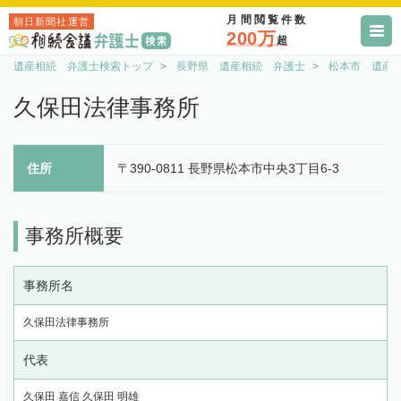
月間閲覧件数
朝日新聞社運営
200万
超
遺産相続 弁護士検索トップ
長野県 遺産相続 弁護士
松本市 遺産
久保田法律事務所
住所
〒390-0811 長野県松本市中央3丁目6-3
事務所概要
事務所名
久保田法律事務所
代表
久保田 嘉信 久保田 明雄