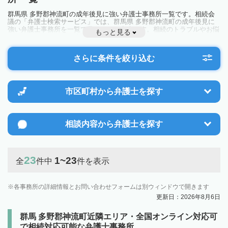
群馬県 多野郡神流町の成年後見に強い弁護士事務所一覧です。相続会
議の「弁護士検索サービス」では、群馬県 多野郡神流町の成年後見に
強い弁護士事務所を一覧で見ることが出来ます。相続のトラブルやお悩
もっと見る
みを抱えている方は一度近隣の弁護士に相談してみましょう。
さらに条件を絞り込む
市区町村から
弁護士を探す
相談内容から
弁護士を探す
23
1~23
全
件中
件を表示
各事務所の詳細情報とお問い合わせフォームは別ウィンドウで開きます
更新日：2026年8月6日
群馬 多野郡神流町近隣エリア・全国オンライン対応可
で相続対応可能な弁護士事務所