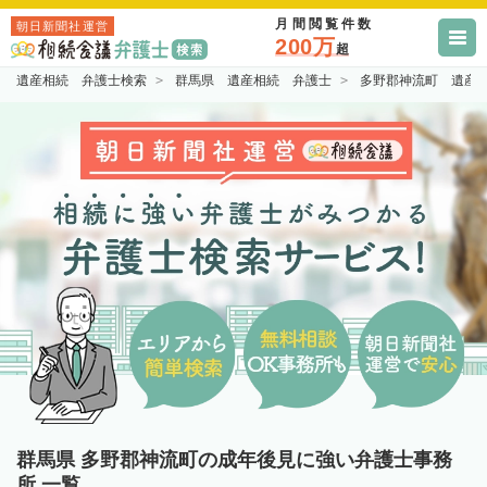
月間閲覧件数
朝日新聞社運営
200万
超
遺産相続 弁護士検索
群馬県 遺産相続 弁護士
多野郡神流町 遺産
群馬県 多野郡神流町の成年後見に強い弁護士事務
所 一覧