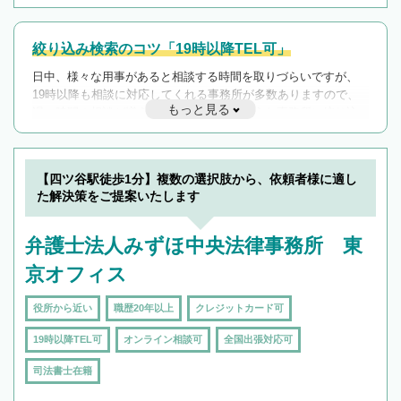
絞り込み検索のコツ「19時以降TEL可」
日中、様々な用事があると相談する時間を取りづらいですが、
19時以降も相談に対応してくれる事務所が多数ありますので、
もっと見る
遅い時間の相談が増えそうな場合はそのような事務所に絞り込
んで検索してみましょう。
19時以降TEL可の条件
を加えて再検索
【四ツ谷駅徒歩1分】複数の選択肢から、依頼者様に適し
た解決策をご提案いたします
弁護士法人みずほ中央法律事務所 東
京オフィス
役所から近い
職歴20年以上
クレジットカード可
19時以降TEL可
オンライン相談可
全国出張対応可
司法書士在籍