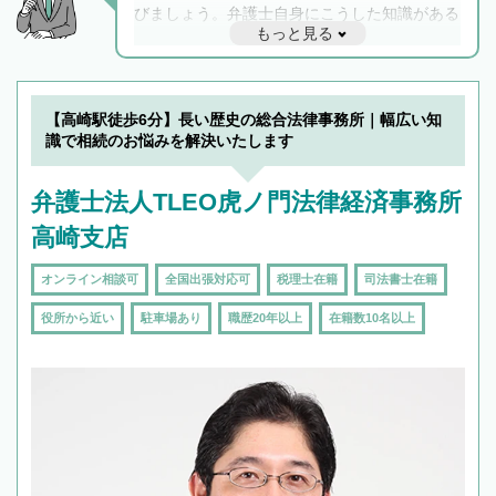
びましょう。弁護士自身にこうした知識がある
もっと見る
と他士業との連携もスムーズに進み、トラブル
解決のみならず相続をトータルで任せることが
できます。また、相続は感情がからむ分野なの
でフィーリングも重要です。実際に電話や面談
【高崎駅徒歩6分】長い歴史の総合法律事務所｜幅広い知
で複数の弁護士と会話をしてウマが合う方に依
識で相続のお悩みを解決いたします
頼をするのがおすすめです。
弁護士法人TLEO虎ノ門法律経済事務所
高崎支店
オンライン相談可
全国出張対応可
税理士在籍
司法書士在籍
役所から近い
駐車場あり
職歴20年以上
在籍数10名以上