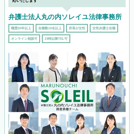
応いたします
弁護士法人丸の内ソレイユ法律事務所
職歴20年以上
在籍数10名以上
所長が女性
女性弁護士在籍
オンライン相談可
19時以降TEL可