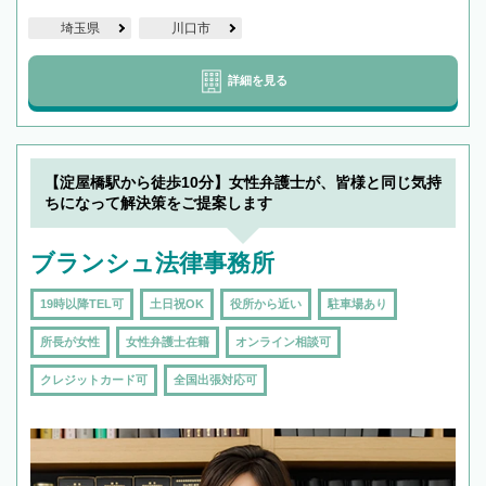
埼玉県
川口市
詳細を見る
【淀屋橋駅から徒歩10分】女性弁護士が、皆様と同じ気持
ちになって解決策をご提案します
ブランシュ法律事務所
19時以降TEL可
土日祝OK
役所から近い
駐車場あり
所長が女性
女性弁護士在籍
オンライン相談可
クレジットカード可
全国出張対応可