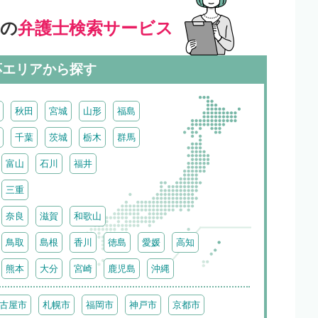
」の
弁護士検索サービス
応エリアから探す
秋田
宮城
山形
福島
千葉
茨城
栃木
群馬
富山
石川
福井
三重
奈良
滋賀
和歌山
鳥取
島根
香川
徳島
愛媛
高知
熊本
大分
宮崎
鹿児島
沖縄
古屋市
札幌市
福岡市
神戸市
京都市