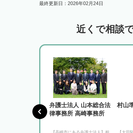
最終更新日：
2026年02月24日
近くで相談
法人杉本法律事
弁護士法人 山本総合法
村山
律事務所 高崎事務所
徒歩5分】遺産分割協議
【高崎市にある弁護士法人】相
【太田