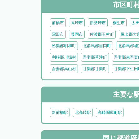
市区町
前橋市
高崎市
伊勢崎市
桐生市
太
沼田市
藤岡市
佐波郡玉村町
邑楽郡大
邑楽郡明和町
北群馬郡吉岡町
北群馬郡榛
利根郡川場村
吾妻郡草津町
吾妻郡東吾妻
吾妻郡高山村
甘楽郡甘楽町
甘楽郡下仁田
主要な
新前橋駅
北高崎駅
高崎問屋町駅
同じ都道府