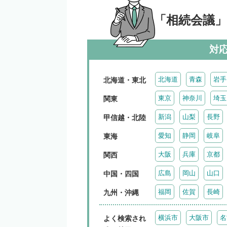
「相続会議
対
北海道
青森
岩手
北海道・東北
東京
神奈川
埼玉
関東
新潟
山梨
長野
甲信越・北陸
愛知
静岡
岐阜
東海
大阪
兵庫
京都
関西
広島
岡山
山口
中国・四国
福岡
佐賀
長崎
九州・沖縄
横浜市
大阪市
名
よく検索され