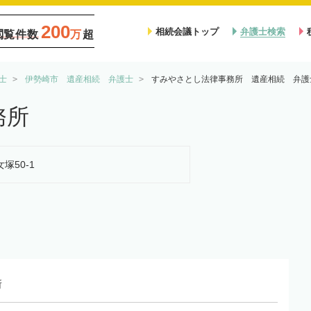
200
相続会議トップ
弁護士検索
閲覧件数
万
超
士
伊勢崎市 遺産相続 弁護士
すみやさとし法律事務所 遺産相続 弁護
務所
塚50-1
所