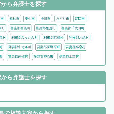
村から
弁護士を探す
田市
館林市
安中市
渋川市
みどり市
富岡市
泉町
邑楽郡邑楽町
邑楽郡板倉町
邑楽郡千代田町
東村
利根郡みなかみ町
利根郡昭和村
利根郡片品村
町
吾妻郡中之条町
吾妻郡長野原町
吾妻郡嬬恋村
町
甘楽郡南牧村
多野郡神流町
多野郡上野村
駅から
弁護士を探す
県で
相談内容から探す