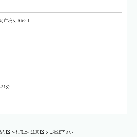
勢崎市境女塚50-1
21分
規約
や
利用上の注意
をご確認下さい