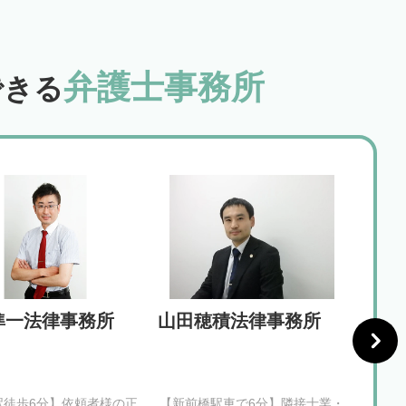
弁護士事務所
できる
準一法律事務所
山田穂積法律事務所
弁護
門法
支店
駅徒歩6分】依頼者様の正
【新前橋駅車で6分】隣接士業・
【高崎