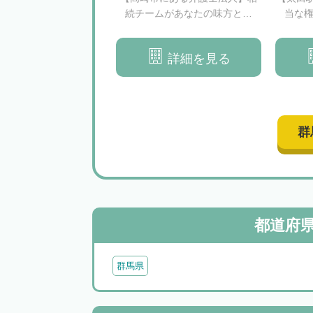
酬型プランあり。相続
続チームがあなたの味方とな
当な
寧にサポートいたしま
り、相続トラブルを解決しま
す
す。
詳細を見る
詳細を見る
群
都道府
群馬県