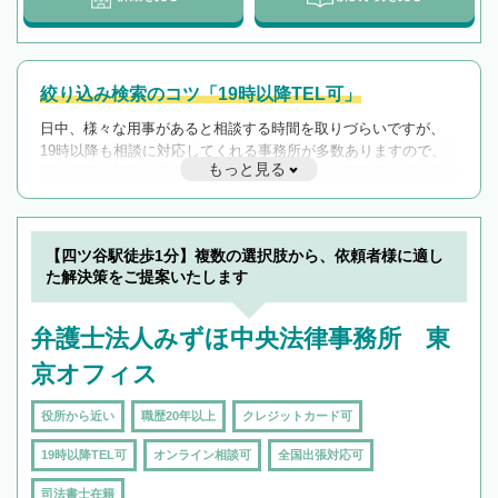
絞り込み検索のコツ「19時以降TEL可」
日中、様々な用事があると相談する時間を取りづらいですが、
19時以降も相談に対応してくれる事務所が多数ありますので、
もっと見る
遅い時間の相談が増えそうな場合はそのような事務所に絞り込
んで検索してみましょう。
19時以降TEL可の条件
を加えて再検索
【四ツ谷駅徒歩1分】複数の選択肢から、依頼者様に適し
た解決策をご提案いたします
弁護士法人みずほ中央法律事務所 東
京オフィス
役所から近い
職歴20年以上
クレジットカード可
19時以降TEL可
オンライン相談可
全国出張対応可
司法書士在籍