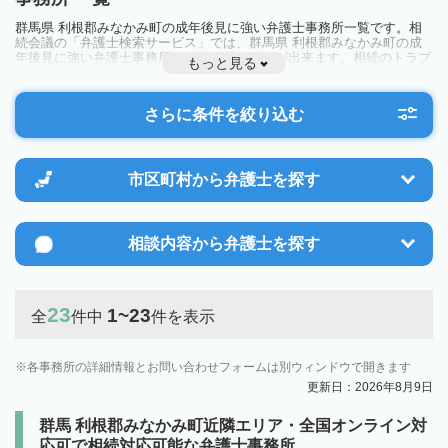
群馬県 利根郡みなかみ町の成年後見に強い弁護士事務所一覧です。相
続会議の「弁護士検索サービス」では、群馬県 利根郡みなかみ町の成
年後見に強い弁護士事務所を一覧で見ることが出来ます。相続のトラブ
もっと見る
ルやお悩みを抱えている方は一度近隣の弁護士に相談してみましょう。
さらに条件を絞り込む
市区町村から
弁護士を探す
相談内容から
弁護士を探す
23
1~23
全
件中
件を表示
各事務所の詳細情報とお問い合わせフォームは別ウィンドウで開きます
更新日：2026年8月9日
群馬 利根郡みなかみ町近隣エリア・全国オンライン対
応可で相続対応可能な弁護士事務所