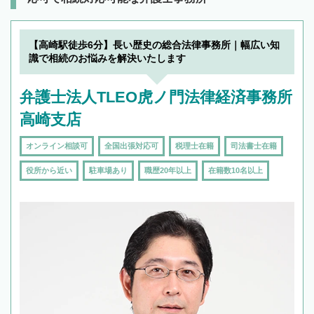
【高崎駅徒歩6分】長い歴史の総合法律事務所｜幅広い知
識で相続のお悩みを解決いたします
弁護士法人TLEO虎ノ門法律経済事務所
高崎支店
オンライン相談可
全国出張対応可
税理士在籍
司法書士在籍
役所から近い
駐車場あり
職歴20年以上
在籍数10名以上