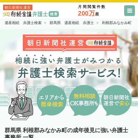
月間閲覧件数
朝日新聞社運営
200万
超
遺産相続 弁護士検索
群馬県 遺産相続 弁護士
利根郡みなかみ町 
群馬県 利根郡みなかみ町の成年後見に強い弁護士
事務所 一覧