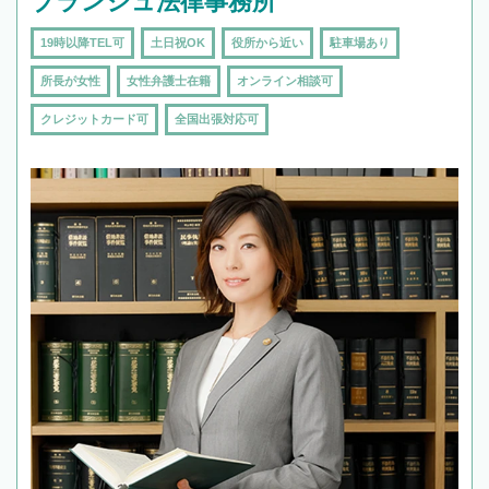
ブランシュ法律事務所
19時以降TEL可
土日祝OK
役所から近い
駐車場あり
所長が女性
女性弁護士在籍
オンライン相談可
クレジットカード可
全国出張対応可