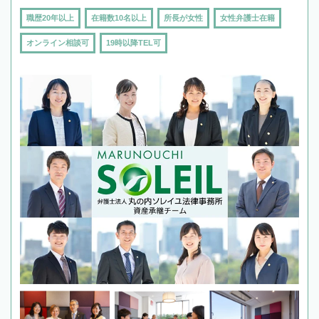
職歴20年以上
在籍数10名以上
所長が女性
女性弁護士在籍
オンライン相談可
19時以降TEL可