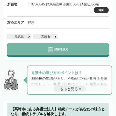
所在地
〒370-0045 群馬県高崎市東町85-3 須藤ビル5階
地図
対応エリア
群馬
群馬県
高崎市
詳細を見る
弁護士の選び方のポイントは？
相続税の知識があり、不動産に強い弁護士を選
びましょう。弁護士自身にこうした知識がある
もっと見る
と他士業との連携もスムーズに進み、トラブル
解決のみならず相続をトータルで任せることが
できます。また、相続は感情がからむ分野なの
でフィーリングも重要です。実際に電話や面談
【高崎市にある弁護士法人】相続チームがあなたの味方と
で複数の弁護士と会話をしてウマが合う方に依
なり、相続トラブルを解決します。