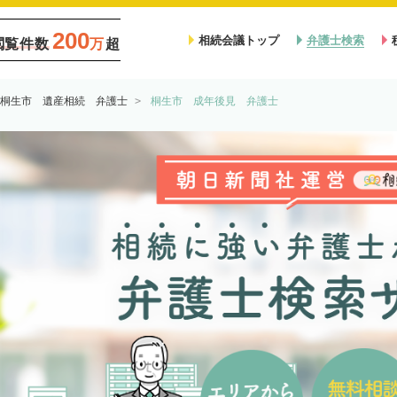
200
相続会議トップ
弁護士検索
閲覧件数
万
超
桐生市 遺産相続 弁護士
桐生市 成年後見 弁護士