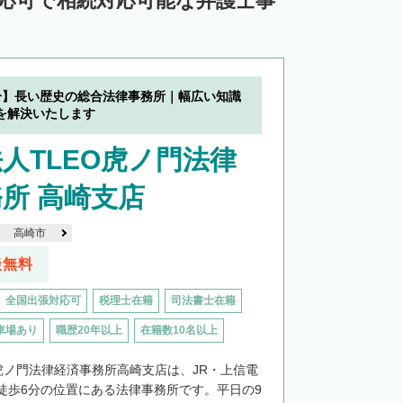
対応可で相続対応可能な弁護士事
分】長い歴史の総合法律事務所｜幅広い知識
を解決いたします
人TLEO虎ノ門法律
所 高崎支店
高崎市
談無料
全国出張対応可
税理士在籍
司法書士在籍
車場あり
職歴20年以上
在籍数10名以上
O虎ノ門法律経済事務所高崎支店は、JR・上信電
徒歩6分の位置にある法律事務所です。平日の9