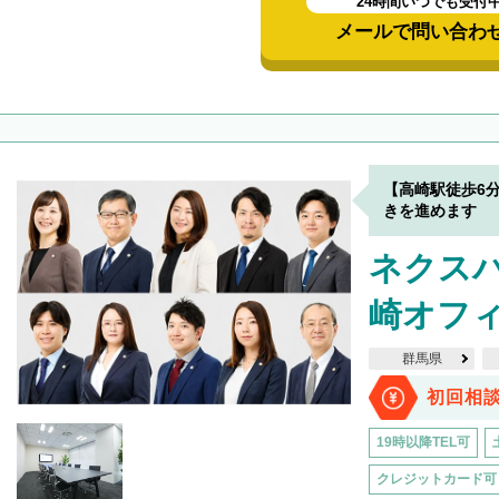
24時間いつでも受付
メールで問い合わ
【高崎駅徒歩6
きを進めます
ネクス
崎オフ
群馬県
初回相
19時以降TEL可
クレジットカード可