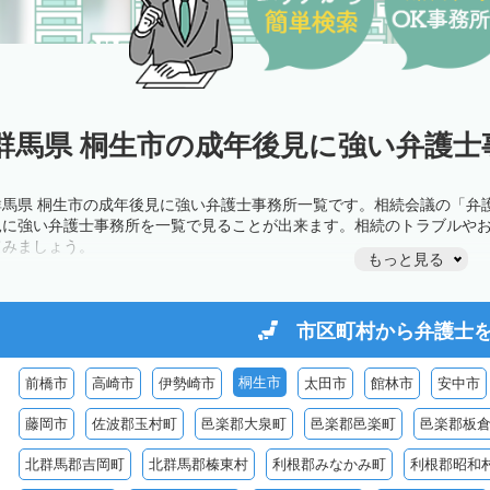
群馬県 桐生市の成年後見に強い弁護士
群馬県 桐生市の成年後見に強い弁護士事務所一覧です。相続会議の「弁
見に強い弁護士事務所を一覧で見ることが出来ます。相続のトラブルや
てみましょう。
もっと見る
市区町村から
弁護士
桐生市
前橋市
高崎市
伊勢崎市
太田市
館林市
安中市
藤岡市
佐波郡玉村町
邑楽郡大泉町
邑楽郡邑楽町
邑楽郡板
北群馬郡吉岡町
北群馬郡榛東村
利根郡みなかみ町
利根郡昭和