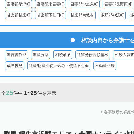
吾妻郡草津町
吾妻郡東吾妻町
吾妻郡中之条町
吾妻郡長野原町
甘楽郡甘楽町
甘楽郡下仁田町
甘楽郡南牧村
多野郡神流町
相談内容から
弁護士
遺言書作成
遺産分割
相続放棄
遺留分侵害額請求
相続人調
成年後見
遺産/財産の使い込み・使途不明金
不動産相続
25
1~25
全
件中
件を表示
各事務所の詳細