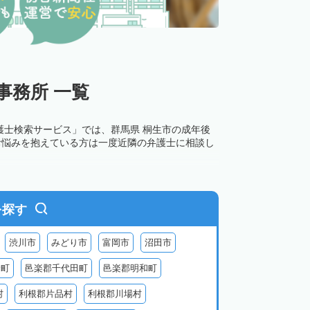
事務所 一覧
護士検索サービス」では、群馬県 桐生市の成年後
お悩みを抱えている方は一度近隣の弁護士に相談し
を探す
渋川市
みどり市
富岡市
沼田市
倉町
邑楽郡千代田町
邑楽郡明和町
村
利根郡片品村
利根郡川場村