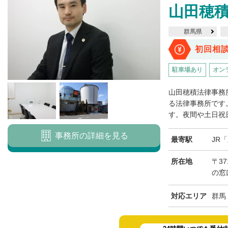
山田穂
群馬県
初回相
駐車場あり
オン
山田穂積法律事務
る法律事務所です
す。夜間や土日祝日
事務所の詳細を見る
最寄駅
JR
所在地
〒37
の窓
対応エリア
群馬