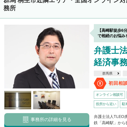
群馬 桐生市近隣エリア・全国オンライン
務所
【高崎駅徒歩6
で相続のお悩み
弁護士法
経済事務
群馬県
初回相
オンライン相談可
役所から近い
駐
弁護士法人TLE
事務所の詳細を見る
鉄「高崎駅」から