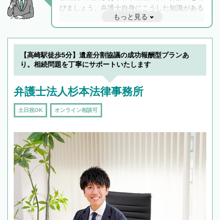
びましょう。弁護士自身にこうした知識がある
もっと見る
と他士業との連携もスムーズに進み、トラブル
解決のみならず相続をトータルで任せることが
できます。また、相続は感情がからむ分野なの
でフィーリングも重要です。実際に電話や面談
【高崎駅徒歩5分】遺産分割協議の成功報酬型プランあ
で複数の弁護士と会話をしてウマが合う方に依
り。相続問題を丁寧にサポートいたします
頼をするのがおすすめです。
弁護士法人杉本法律事務所
土日祝OK
オンライン相談可