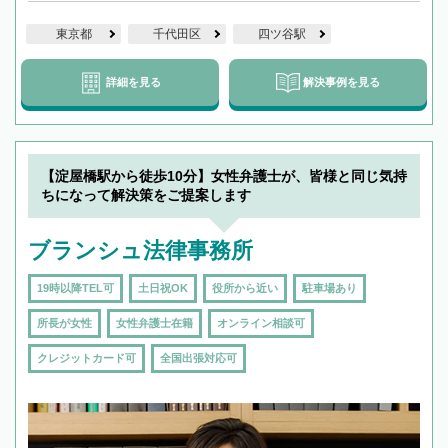
東京都
千代田区
四ツ谷駅
詳細を見る
解決事例を見る
【淀屋橋駅から徒歩10分】女性弁護士が、皆様と同じ気持
ちになって解決策をご提案します
ブランシュ法律事務所
19時以降TEL可
土日祝OK
役所から近い
駐車場あり
所長が女性
女性弁護士在籍
オンライン相談可
クレジットカード可
全国出張対応可