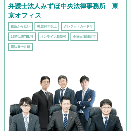
弁護士法人みずほ中央法律事務所 東
京オフィス
役所から近い
職歴20年以上
クレジットカード可
19時以降TEL可
オンライン相談可
全国出張対応可
司法書士在籍