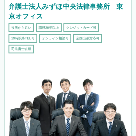
弁護士法人みずほ中央法律事務所 東
京オフィス
役所から近い
職歴20年以上
クレジットカード可
19時以降TEL可
オンライン相談可
全国出張対応可
司法書士在籍