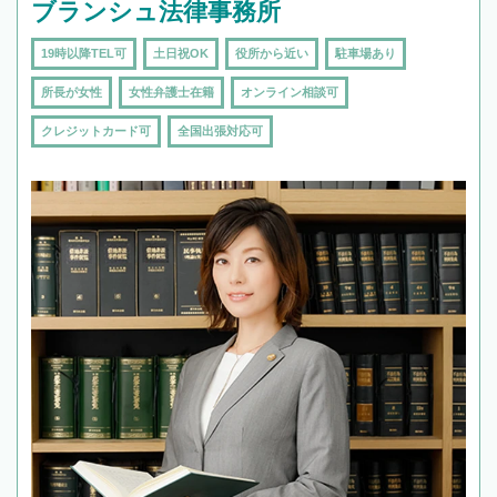
ブランシュ法律事務所
19時以降TEL可
土日祝OK
役所から近い
駐車場あり
所長が女性
女性弁護士在籍
オンライン相談可
クレジットカード可
全国出張対応可