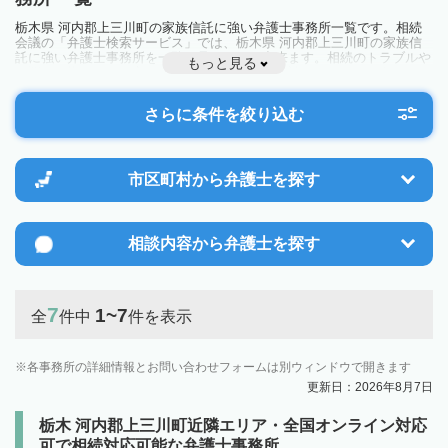
栃木県 河内郡上三川町の家族信託に強い弁護士事務所一覧です。相続
会議の「弁護士検索サービス」では、栃木県 河内郡上三川町の家族信
託に強い弁護士事務所を一覧で見ることが出来ます。相続のトラブルや
もっと見る
お悩みを抱えている方は一度近隣の弁護士に相談してみましょう。
さらに条件を絞り込む
市区町村から
弁護士を探す
相談内容から
弁護士を探す
7
1~7
全
件中
件を表示
各事務所の詳細情報とお問い合わせフォームは別ウィンドウで開きます
更新日：2026年8月7日
栃木 河内郡上三川町近隣エリア・全国オンライン対応
可で相続対応可能な弁護士事務所