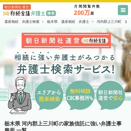
月間閲覧件数
朝日新聞社運営
200万
超
遺産相続 弁護士検索
栃木県 遺産相続 弁護士
河内郡上三川町 遺
栃木県 河内郡上三川町の家族信託に強い弁護士事
務所 一覧