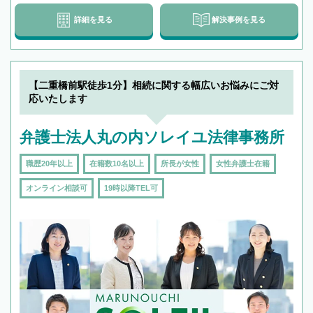
詳細を見る
解決事例を見る
【二重橋前駅徒歩1分】相続に関する幅広いお悩みにご対
応いたします
弁護士法人丸の内ソレイユ法律事務所
職歴20年以上
在籍数10名以上
所長が女性
女性弁護士在籍
オンライン相談可
19時以降TEL可