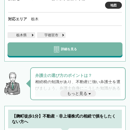
地図
対応エリア
栃木
栃木県
宇都宮市
詳細を見る
弁護士の選び方のポイントは？
相続税の知識があり、不動産に強い弁護士を選
びましょう。弁護士自身にこうした知識がある
もっと見る
と他士業との連携もスムーズに進み、トラブル
解決のみならず相続をトータルで任せることが
できます。また、相続は感情がからむ分野なの
でフィーリングも重要です。実際に電話や面談
【麹町徒歩1分】不動産・非上場株式の相続で損をしたく
で複数の弁護士と会話をしてウマが合う方に依
ない方へ
頼をするのがおすすめです。