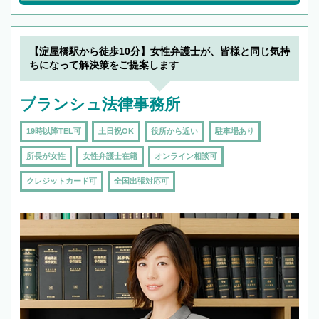
【淀屋橋駅から徒歩10分】女性弁護士が、皆様と同じ気持
ちになって解決策をご提案します
ブランシュ法律事務所
19時以降TEL可
土日祝OK
役所から近い
駐車場あり
所長が女性
女性弁護士在籍
オンライン相談可
クレジットカード可
全国出張対応可