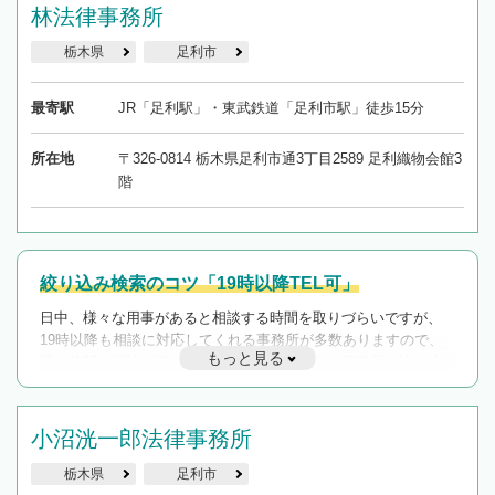
林法律事務所
栃木県
足利市
最寄駅
JR「足利駅」・東武鉄道「足利市駅」徒歩15分
所在地
〒326-0814 栃木県足利市通3丁目2589 足利織物会館3
階
絞り込み検索のコツ「19時以降TEL可」
日中、様々な用事があると相談する時間を取りづらいですが、
19時以降も相談に対応してくれる事務所が多数ありますので、
もっと見る
遅い時間の相談が増えそうな場合はそのような事務所に絞り込
んで検索してみましょう。
19時以降TEL可の条件
小沼洸一郎法律事務所
を加えて再検索
栃木県
足利市