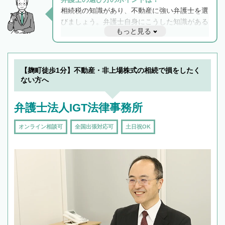
相続税の知識があり、不動産に強い弁護士を選
びましょう。弁護士自身にこうした知識がある
もっと見る
と他士業との連携もスムーズに進み、トラブル
解決のみならず相続をトータルで任せることが
できます。また、相続は感情がからむ分野なの
でフィーリングも重要です。実際に電話や面談
【麹町徒歩1分】不動産・非上場株式の相続で損をしたく
で複数の弁護士と会話をしてウマが合う方に依
ない方へ
頼をするのがおすすめです。
弁護士法人IGT法律事務所
オンライン相談可
全国出張対応可
土日祝OK