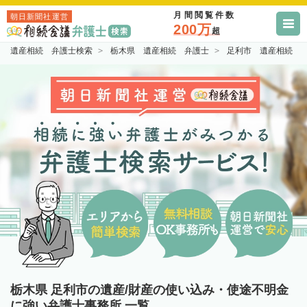
月間閲覧件数
朝日新聞社運営
200万
超
遺産相続 弁護士検索
栃木県 遺産相続 弁護士
足利市 遺産相続 
栃木県 足利市の遺産/財産の使い込み・使途不明金
に強い弁護士事務所 一覧