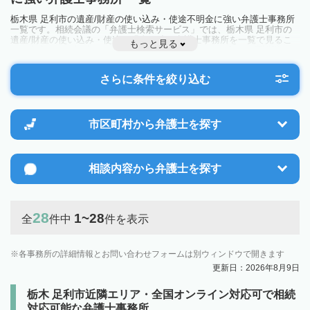
栃木県 足利市の遺産/財産の使い込み・使途不明金に強い弁護士事務所
一覧です。相続会議の「弁護士検索サービス」では、栃木県 足利市の
遺産/財産の使い込み・使途不明金に強い弁護士事務所を一覧で見るこ
もっと見る
とが出来ます。相続のトラブルやお悩みを抱えている方は一度近隣の弁
護士に相談してみましょう。
さらに条件を絞り込む
市区町村から
弁護士を探す
相談内容から
弁護士を探す
28
1~28
全
件中
件を表示
各事務所の詳細情報とお問い合わせフォームは別ウィンドウで開きます
更新日：2026年8月9日
栃木 足利市近隣エリア・全国オンライン対応可で相続
対応可能な弁護士事務所