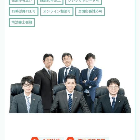
役所から近い
職歴20年以上
クレジットカード可
19時以降TEL可
オンライン相談可
全国出張対応可
司法書士在籍