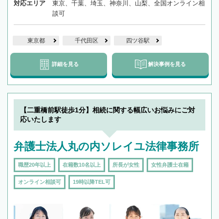
対応エリア
東京、千葉、埼玉、神奈川、山梨、全国オンライン相
談可
東京都
千代田区
四ツ谷駅
詳細を見る
解決事例を見る
【二重橋前駅徒歩1分】相続に関する幅広いお悩みにご対
応いたします
弁護士法人丸の内ソレイユ法律事務所
職歴20年以上
在籍数10名以上
所長が女性
女性弁護士在籍
オンライン相談可
19時以降TEL可