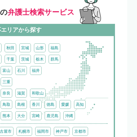
」の
弁護士検索サービス
応エリアから探す
秋田
宮城
山形
福島
千葉
茨城
栃木
群馬
富山
石川
福井
三重
奈良
滋賀
和歌山
鳥取
島根
香川
徳島
愛媛
高知
熊本
大分
宮崎
鹿児島
沖縄
古屋市
札幌市
福岡市
神戸市
京都市