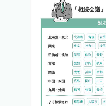
「相続会議
対
北海道
青森
岩手
北海道・東北
東京
神奈川
埼玉
関東
新潟
山梨
長野
甲信越・北陸
愛知
静岡
岐阜
東海
大阪
兵庫
京都
関西
広島
岡山
山口
中国・四国
福岡
佐賀
長崎
九州・沖縄
横浜市
大阪市
名
よく検索され