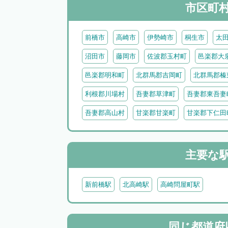
市区町
前橋市
高崎市
伊勢崎市
桐生市
太
沼田市
藤岡市
佐波郡玉村町
邑楽郡大
邑楽郡明和町
北群馬郡吉岡町
北群馬郡榛
利根郡川場村
吾妻郡草津町
吾妻郡東吾妻
吾妻郡高山村
甘楽郡甘楽町
甘楽郡下仁田
主要な
新前橋駅
北高崎駅
高崎問屋町駅
同じ都道府