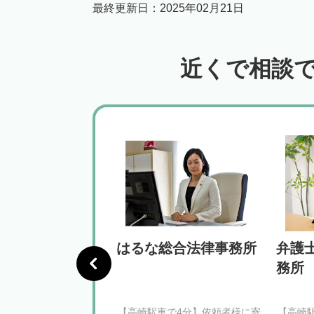
最終更新日：
2025年02月21日
近くで相談
一法律事務所
はるな総合法律事務所
弁護
務所
徒歩6分】依頼者様の正
【高崎駅車で4分】依頼者様に寄
【高崎