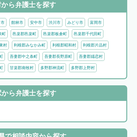
村から
弁護士を探す
田市
館林市
安中市
渋川市
みどり市
富岡市
泉町
邑楽郡邑楽町
邑楽郡板倉町
邑楽郡千代田町
東村
利根郡みなかみ町
利根郡昭和村
利根郡片品村
町
吾妻郡中之条町
吾妻郡長野原町
吾妻郡嬬恋村
町
甘楽郡南牧村
多野郡神流町
多野郡上野村
駅から
弁護士を探す
県で
相談内容から探す