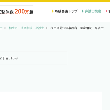
200
相続会議トップ
弁護士検索
閲覧件数
万
超
士
桐生市 遺産相続 弁護士
桐生合同法律事務所 遺産相続 弁護士
丁目316-9