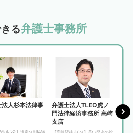
弁護士事務所
できる
士法人杉本法律事
弁護士法人TLEO虎ノ
山田
門法律経済事務所 高崎
支店
駅徒歩5分】遺産分割協議
【高崎駅徒歩6分】長い歴史の総
【新前