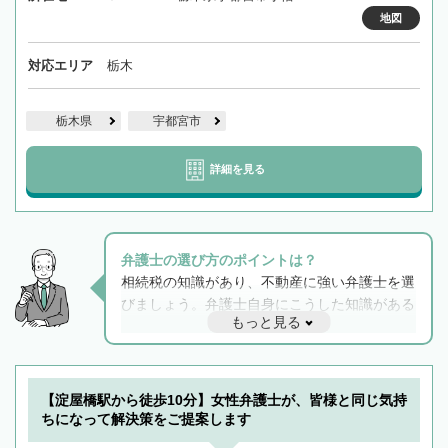
地図
対応エリア
栃木
栃木県
宇都宮市
詳細を見る
弁護士の選び方のポイントは？
相続税の知識があり、不動産に強い弁護士を選
びましょう。弁護士自身にこうした知識がある
もっと見る
と他士業との連携もスムーズに進み、トラブル
解決のみならず相続をトータルで任せることが
できます。また、相続は感情がからむ分野なの
でフィーリングも重要です。実際に電話や面談
【淀屋橋駅から徒歩10分】女性弁護士が、皆様と同じ気持
で複数の弁護士と会話をしてウマが合う方に依
ちになって解決策をご提案します
頼をするのがおすすめです。