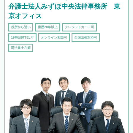
弁護士法人みずほ中央法律事務所 東
京オフィス
役所から近い
職歴20年以上
クレジットカード可
19時以降TEL可
オンライン相談可
全国出張対応可
司法書士在籍