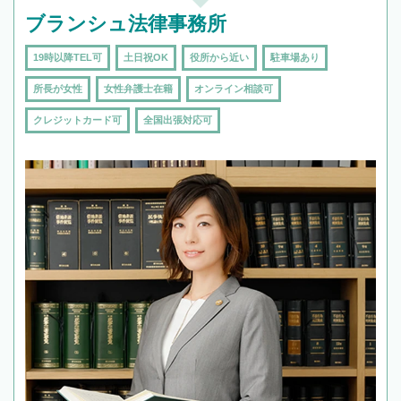
ブランシュ法律事務所
19時以降TEL可
土日祝OK
役所から近い
駐車場あり
所長が女性
女性弁護士在籍
オンライン相談可
クレジットカード可
全国出張対応可