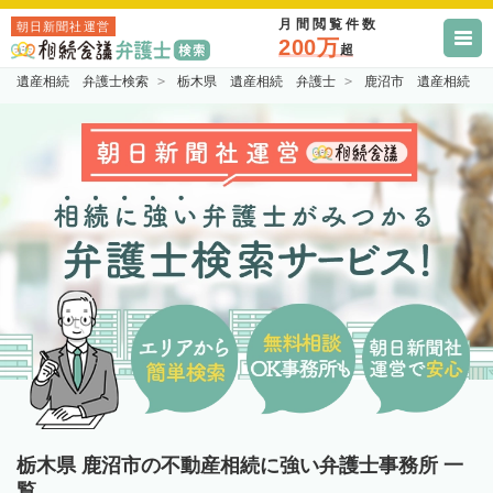
月間閲覧件数
朝日新聞社運営
200万
超
遺産相続 弁護士検索
栃木県 遺産相続 弁護士
鹿沼市 遺産相続 
栃木県 鹿沼市の不動産相続に強い弁護士事務所 一
覧