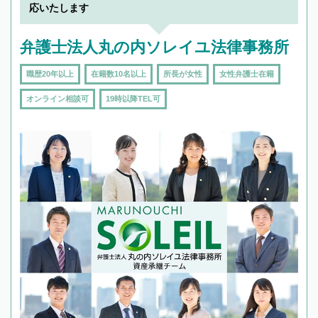
応いたします
弁護士法人丸の内ソレイユ法律事務所
職歴20年以上
在籍数10名以上
所長が女性
女性弁護士在籍
オンライン相談可
19時以降TEL可