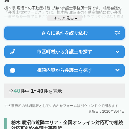
栃木県 鹿沼市の不動産相続に強い弁護士事務所一覧です。相続会議の
「弁護士検索サービス」では、栃木県 鹿沼市の不動産相続に強い弁護
士事務所を一覧で見ることが出来ます。相続のトラブルやお悩みを抱え
もっと見る
ている方は一度近隣の弁護士に相談してみましょう。
さらに条件を絞り込む
市区町村から
弁護士を探す
相談内容から
弁護士を探す
40
1~40
全
件中
件を表示
各事務所の詳細情報とお問い合わせフォームは別ウィンドウで開きます
更新日：2026年8月7日
栃木 鹿沼市近隣エリア・全国オンライン対応可で相続
対応可能な弁護士事務所