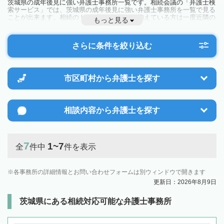
茨城県の成年後見に強い弁護士事務所一覧です。相続会議の「弁護士検
索サービス」では、茨城県の成年後見に強い弁護士事務所を一覧で見る
ことが出来ます。相続のトラブルやお悩みを抱えている方は一度近隣の
もっと見る
弁護士に相談してみましょう。
さらに条件を絞り込む
市区町村から
弁護士を探す
相談内容から
弁護士を探す
7
1~7
全
件中
件を表示
各事務所の詳細情報とお問い合わせフォームは別ウィンドウで開きます
更新日：2026年8月9日
茨城県にある相続対応可能な弁護士事務所