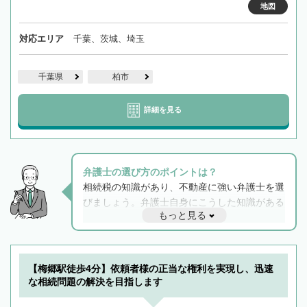
地図
対応エリア
千葉、茨城、埼玉
千葉県
柏市
詳細を見る
弁護士の選び方のポイントは？
相続税の知識があり、不動産に強い弁護士を選
びましょう。弁護士自身にこうした知識がある
もっと見る
と他士業との連携もスムーズに進み、トラブル
解決のみならず相続をトータルで任せることが
できます。また、相続は感情がからむ分野なの
でフィーリングも重要です。実際に電話や面談
【梅郷駅徒歩4分】依頼者様の正当な権利を実現し、迅速
で複数の弁護士と会話をしてウマが合う方に依
な相続問題の解決を目指します
頼をするのがおすすめです。