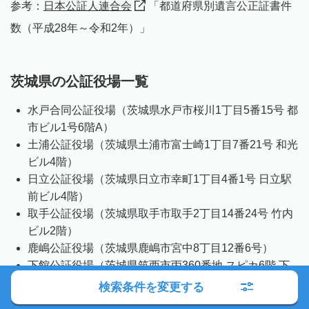
参考：
日本公証人連合会
「都道府県別遺言公正証書件
数（平成28年～令和2年）」
茨城県の公証役場一覧
水戸合同公証役場（茨城県水戸市桜川1丁目5番15号 都
市ビル1号6階A）
土浦公証役場（茨城県土浦市富士崎1丁目7番21号 和光
ビル4階）
日立公証役場（茨城県日立市幸町1丁目4番1号 日立駅
前ビル4階）
取手公証役場（茨城県取手市取手2丁目14番24号 竹内
ビル2階）
鹿嶋公証役場（茨城県鹿嶋市宮中8丁目12番6号）
下館公証役場（茨城県筑西市丙360番地 スピカ6階 下
館商工会議所内）
検索条件を変更する