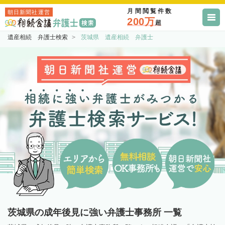
月間閲覧件数
朝日新聞社運営
200万
超
遺産相続 弁護士検索
茨城県 遺産相続 弁護士
茨城県の成年後見に強い弁護士事務所 一覧