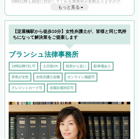
19時以降も相談に対応してくれる事務所が多数ありますので、
もっと見る
遅い時間の相談が増えそうな場合はそのような事務所に絞り込
んで検索してみましょう。
19時以降TEL可の条件
を加えて再検索
【淀屋橋駅から徒歩10分】女性弁護士が、皆様と同じ気持
ちになって解決策をご提案します
ブランシュ法律事務所
19時以降TEL可
土日祝OK
役所から近い
駐車場あり
所長が女性
女性弁護士在籍
オンライン相談可
クレジットカード可
全国出張対応可