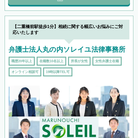
【二重橋前駅徒歩1分】相続に関する幅広いお悩みにご対
応いたします
弁護士法人丸の内ソレイユ法律事務所
職歴20年以上
在籍数10名以上
所長が女性
女性弁護士在籍
オンライン相談可
19時以降TEL可