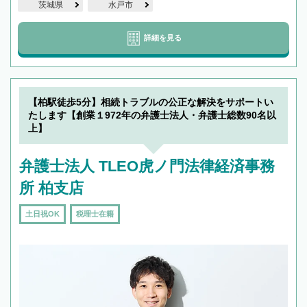
茨城県
水戸市
詳細を見る
【柏駅徒歩5分】相続トラブルの公正な解決をサポートい
たします【創業１972年の弁護士法人・弁護士総数90名以
上】
弁護士法人 TLEO虎ノ門法律経済事務
所 柏支店
土日祝OK
税理士在籍