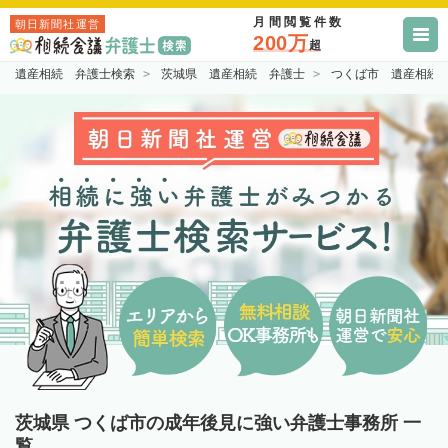
月間閲覧件数
朝日新聞社運営
200万
超
遺産相続 弁護士検索
茨城県 遺産相続 弁護士
つくば市 遺産相続
茨城県 つくば市の成年後見に強い弁護士事務所 一
覧