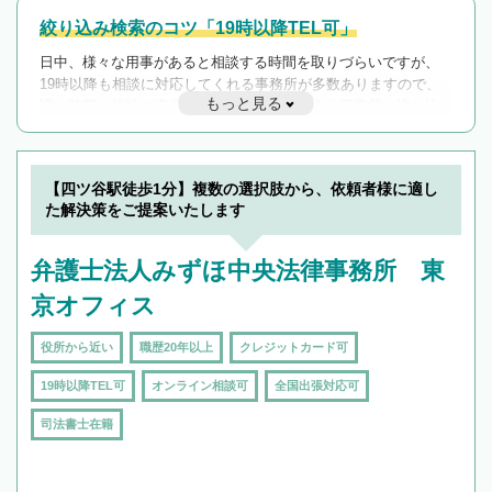
絞り込み検索のコツ「19時以降TEL可」
日中、様々な用事があると相談する時間を取りづらいですが、
19時以降も相談に対応してくれる事務所が多数ありますので、
もっと見る
遅い時間の相談が増えそうな場合はそのような事務所に絞り込
んで検索してみましょう。
19時以降TEL可の条件
を加えて再検索
【四ツ谷駅徒歩1分】複数の選択肢から、依頼者様に適し
た解決策をご提案いたします
弁護士法人みずほ中央法律事務所 東
京オフィス
役所から近い
職歴20年以上
クレジットカード可
19時以降TEL可
オンライン相談可
全国出張対応可
司法書士在籍