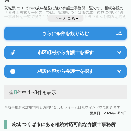
茨城県 つくば市の成年後見に強い弁護士事務所一覧です。相続会議の
「弁護士検索サービス」では、茨城県 つくば市の成年後見に強い弁護
士事務所を一覧で見ることが出来ます。相続のトラブルやお悩みを抱え
もっと見る
ている方は一度近隣の弁護士に相談してみましょう。
さらに条件を絞り込む
市区町村から
弁護士を探す
相談内容から
弁護士を探す
8
1~8
全
件中
件を表示
各事務所の詳細情報とお問い合わせフォームは別ウィンドウで開きます
更新日：2026年8月9日
茨城 つくば市にある相続対応可能な弁護士事務所