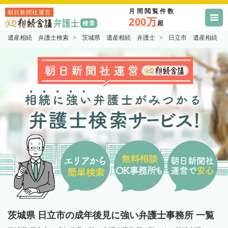
月間閲覧件数
朝日新聞社運営
200万
超
遺産相続 弁護士検索
茨城県 遺産相続 弁護士
日立市 遺産相続 
茨城県 日立市の成年後見に強い弁護士事務所 一覧