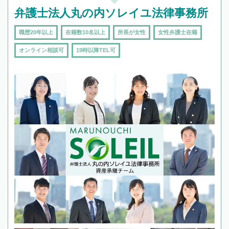
弁護士法人丸の内ソレイユ法律事務所
職歴20年以上
在籍数10名以上
所長が女性
女性弁護士在籍
オンライン相談可
19時以降TEL可