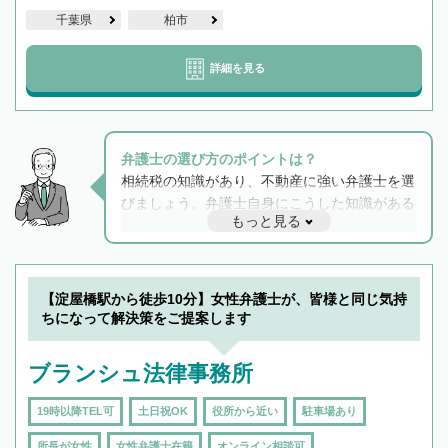
千葉県
柏市
詳細を見る
弁護士の選び方のポイントは？
相続税の知識があり、不動産に強い弁護士を選
びましょう。弁護士自身にこうした知識がある
もっと見る
と他士業との連携もスムーズに進み、トラブル
解決のみならず相続をトータルで任せることが
できます。また、相続は感情がからむ分野なの
でフィーリングも重要です。実際に電話や面談
【淀屋橋駅から徒歩10分】女性弁護士が、皆様と同じ気持
で複数の弁護士と会話をしてウマが合う方に依
ちになって解決策をご提案します
頼をするのがおすすめです。
ブランシュ法律事務所
19時以降TEL可
土日祝OK
役所から近い
駐車場あり
所長が女性
女性弁護士在籍
オンライン相談可