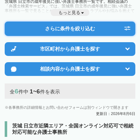
茨城県 日立市の成年後見に強い弁護士事務所一覧です。相続会議の
「弁護士検索サービス」では、茨城県 日立市の成年後見に強い弁護士
事務所を一覧で見ることが出来ます。相続のトラブルやお悩みを抱えて
もっと見る
いる方は一度近隣の弁護士に相談してみましょう。
さらに条件を絞り込む
市区町村から
弁護士を探す
相談内容から
弁護士を探す
6
1~6
全
件中
件を表示
各事務所の詳細情報とお問い合わせフォームは別ウィンドウで開きます
更新日：2026年8月6日
茨城 日立市近隣エリア・全国オンライン対応可で相続
対応可能な弁護士事務所