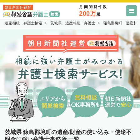
月間閲覧件数
朝日新聞社運営
200万
超
遺産相続 弁護士検索
茨城県 遺産相続 弁護士
猿島郡境町 遺産相
茨城県 猿島郡境町の遺産/財産の使い込み・使途不
明金に強い弁護士事務所 一覧