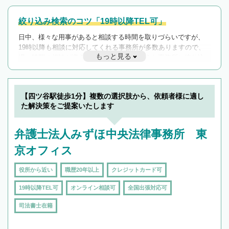
絞り込み検索のコツ「19時以降TEL可」
日中、様々な用事があると相談する時間を取りづらいですが、
19時以降も相談に対応してくれる事務所が多数ありますので、
もっと見る
遅い時間の相談が増えそうな場合はそのような事務所に絞り込
んで検索してみましょう。
19時以降TEL可の条件
を加えて再検索
【四ツ谷駅徒歩1分】複数の選択肢から、依頼者様に適し
た解決策をご提案いたします
弁護士法人みずほ中央法律事務所 東
京オフィス
役所から近い
職歴20年以上
クレジットカード可
19時以降TEL可
オンライン相談可
全国出張対応可
司法書士在籍