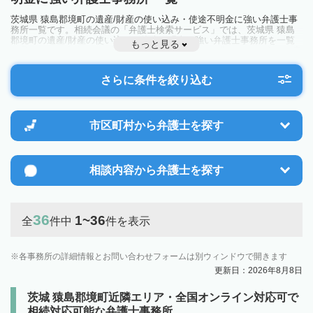
茨城県 猿島郡境町の遺産/財産の使い込み・使途不明金に強い弁護士事
務所一覧です。相続会議の「弁護士検索サービス」では、茨城県 猿島
郡境町の遺産/財産の使い込み・使途不明金に強い弁護士事務所を一覧
もっと見る
で見ることが出来ます。相続のトラブルやお悩みを抱えている方は一度
近隣の弁護士に相談してみましょう。
さらに条件を絞り込む
市区町村から
弁護士を探す
相談内容から
弁護士を探す
36
1~36
全
件中
件を表示
各事務所の詳細情報とお問い合わせフォームは別ウィンドウで開きます
更新日：2026年8月8日
茨城 猿島郡境町近隣エリア・全国オンライン対応可で
相続対応可能な弁護士事務所