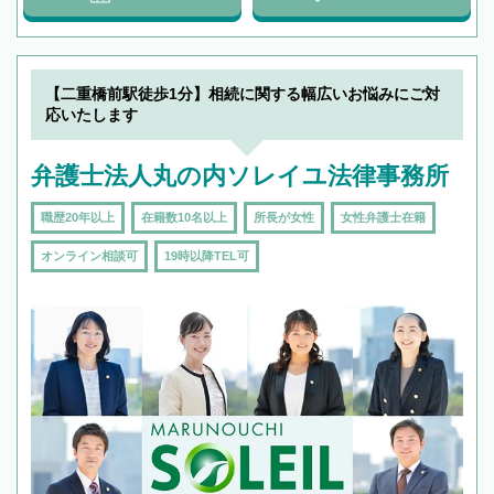
【二重橋前駅徒歩1分】相続に関する幅広いお悩みにご対
応いたします
弁護士法人丸の内ソレイユ法律事務所
職歴20年以上
在籍数10名以上
所長が女性
女性弁護士在籍
オンライン相談可
19時以降TEL可