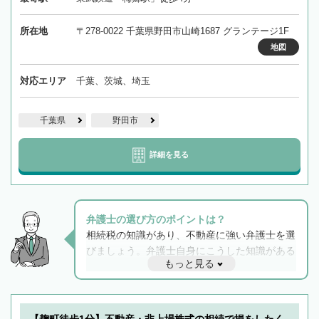
所在地
〒278-0022 千葉県野田市山崎1687 グランテージ1F
地図
対応エリア
千葉、茨城、埼玉
千葉県
野田市
詳細を見る
弁護士の選び方のポイントは？
相続税の知識があり、不動産に強い弁護士を選
びましょう。弁護士自身にこうした知識がある
もっと見る
と他士業との連携もスムーズに進み、トラブル
解決のみならず相続をトータルで任せることが
できます。また、相続は感情がからむ分野なの
でフィーリングも重要です。実際に電話や面談
【麹町徒歩1分】不動産・非上場株式の相続で損をしたく