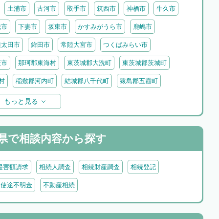
土浦市
古河市
取手市
筑西市
神栖市
牛久市
城市
下妻市
坂東市
かすみがうら市
鹿嶋市
陸太田市
鉾田市
常陸大宮市
つくばみらい市
萩市
那珂郡東海村
東茨城郡大洗町
東茨城郡茨城町
村
稲敷郡河内町
結城郡八千代町
猿島郡五霞町
もっと見る
県で
相談内容から探す
侵害額請求
相続人調査
相続財産調査
相続登記
・使途不明金
不動産相続