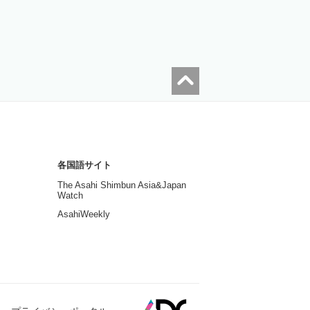
各国語サイト
The Asahi Shimbun Asia&Japan
Watch
AsahiWeekly