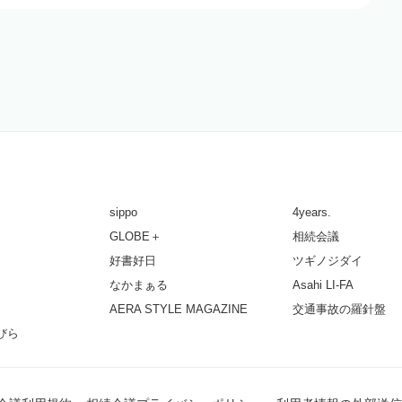
sippo
4years.
GLOBE＋
相続会議
好書好日
ツギノジダイ
なかまぁる
Asahi LI-FA
AERA STYLE MAGAZINE
交通事故の羅針盤
びら