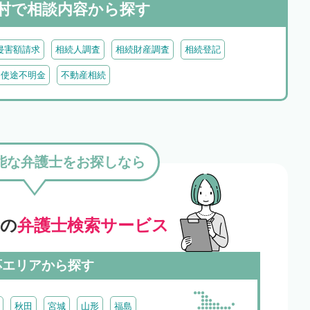
村で
相談内容から探す
侵害額請求
相続人調査
相続財産調査
相続登記
・使途不明金
不動産相続
能な弁護士をお探しなら
」の
弁護士検索サービス
応エリアから探す
秋田
宮城
山形
福島