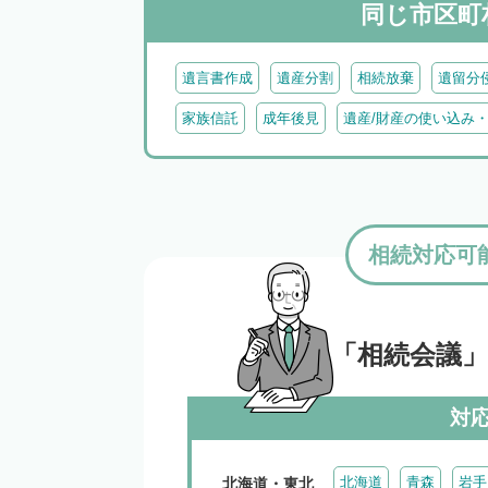
同じ市区町
遺言書作成
遺産分割
相続放棄
遺留分
家族信託
成年後見
遺産/財産の使い込み
相続対応可
「相続会議
対
北海道
青森
岩手
北海道・東北