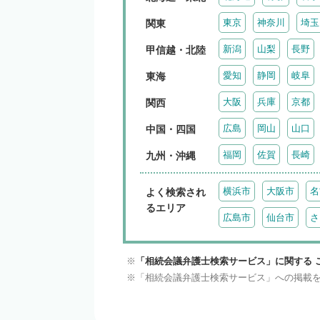
東京
神奈川
埼玉
関東
新潟
山梨
長野
甲信越・北陸
愛知
静岡
岐阜
東海
大阪
兵庫
京都
関西
広島
岡山
山口
中国・四国
福岡
佐賀
長崎
九州・沖縄
横浜市
大阪市
名
よく検索され
るエリア
広島市
仙台市
さ
「相続会議弁護士検索サービス」に関する 
「相続会議弁護士検索サービス」への掲載