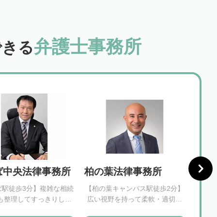
弁護士事務所
できる
ば中央法律事務所
柏の葉法律事務所
野田
ば駅徒歩3分】複雑な相続
【柏の葉キャンパス駅徒歩2分】
【梅郷
も整理してすっきりした
広い視野を持って柔軟・適切に
当な
しをお伝えいたします
相続問題を解決いたします
問