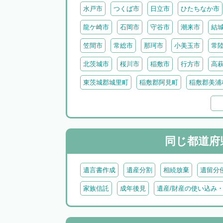
水戸市
つくば市
日立市
ひたちなか市
龍ケ崎市
石岡市
守谷市
潮来市
結
笠間市
常総市
那珂市
小美玉市
常
北茨城市
桜川市
稲敷市
行方市
高
東茨城郡城里町
稲敷郡阿見町
稲敷郡美浦
猿島郡境町
北相馬郡利根町
久慈郡大子町
同じ都道府
遺言書作成
遺産分割
相続放棄
遺留分
家族信託
成年後見
遺産/財産の使い込み