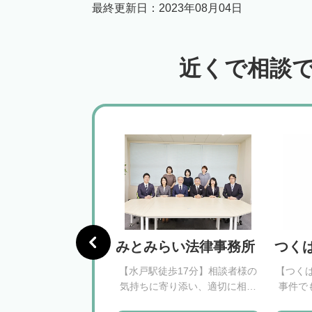
最終更新日：
2023年08月04日
近くで相談
やき法律事務所
みとみらい法律事務所
つく
徒歩4分】依頼者様の正
【水戸駅徒歩17分】相談者様の
【つく
を実現し、迅速な相続
気持ちに寄り添い、適切に相続
事件で
の解決を目指します
問題を解決いたします
見通