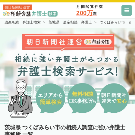
月間閲覧件数
朝日新聞社運営
200万
超
遺産相続 弁護士検索
茨城県 遺産相続 弁護士
つくばみらい市 遺
茨城県 つくばみらい市の相続人調査に強い弁護士
事務所 一覧