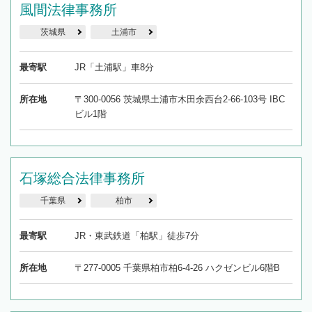
風間法律事務所
茨城県
土浦市
最寄駅
JR「土浦駅」車8分
所在地
〒300-0056 茨城県土浦市木田余西台2-66-103号 IBC
ビル1階
石塚総合法律事務所
千葉県
柏市
最寄駅
JR・東武鉄道「柏駅」徒歩7分
所在地
〒277-0005 千葉県柏市柏6-4-26 ハクゼンビル6階B