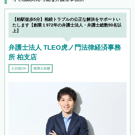
【柏駅徒歩5分】相続トラブルの公正な解決をサポートい
たします【創業１972年の弁護士法人・弁護士総数90名以
上】
弁護士法人 TLEO虎ノ門法律経済事務
所 柏支店
土日祝OK
税理士在籍