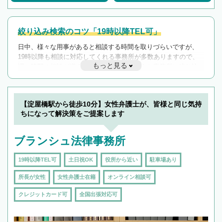
絞り込み検索のコツ「19時以降TEL可」
日中、様々な用事があると相談する時間を取りづらいですが、
19時以降も相談に対応してくれる事務所が多数ありますので、
もっと見る
遅い時間の相談が増えそうな場合はそのような事務所に絞り込
んで検索してみましょう。
19時以降TEL可の条件
を加えて再検索
【淀屋橋駅から徒歩10分】女性弁護士が、皆様と同じ気持
ちになって解決策をご提案します
ブランシュ法律事務所
19時以降TEL可
土日祝OK
役所から近い
駐車場あり
所長が女性
女性弁護士在籍
オンライン相談可
クレジットカード可
全国出張対応可