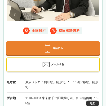
全国対応
初回相談無料
電話する
メールする
最寄駅
東京メトロ「麹町駅」徒歩1分 / JR「四ツ谷駅」徒歩
9分
所在地
〒102-0083 東京都千代田区麴町四丁目3-3新麴町ビル
6階
地図