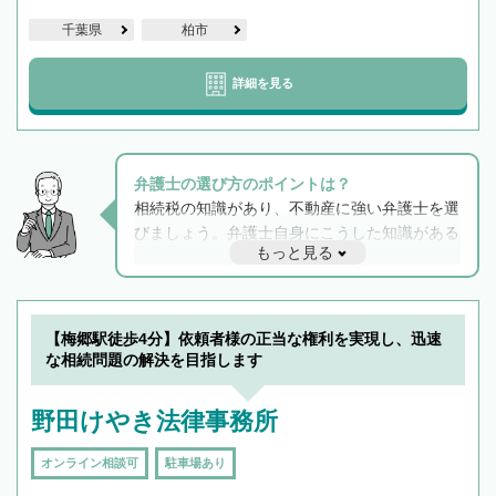
千葉県
柏市
詳細を見る
弁護士の選び方のポイントは？
相続税の知識があり、不動産に強い弁護士を選
びましょう。弁護士自身にこうした知識がある
もっと見る
と他士業との連携もスムーズに進み、トラブル
解決のみならず相続をトータルで任せることが
できます。また、相続は感情がからむ分野なの
でフィーリングも重要です。実際に電話や面談
【梅郷駅徒歩4分】依頼者様の正当な権利を実現し、迅速
で複数の弁護士と会話をしてウマが合う方に依
な相続問題の解決を目指します
頼をするのがおすすめです。
野田けやき法律事務所
オンライン相談可
駐車場あり