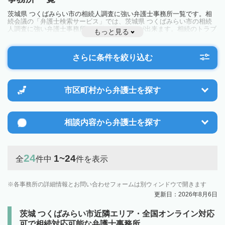
茨城県 つくばみらい市の相続人調査に強い弁護士事務所一覧です。相
続会議の「弁護士検索サービス」では、茨城県 つくばみらい市の相続
人調査に強い弁護士事務所を一覧で見ることが出来ます。相続のトラブ
もっと見る
ルやお悩みを抱えている方は一度近隣の弁護士に相談してみましょう。
さらに条件を絞り込む
市区町村から
弁護士を探す
相談内容から
弁護士を探す
24
1~24
全
件中
件を表示
各事務所の詳細情報とお問い合わせフォームは別ウィンドウで開きます
更新日：2026年8月6日
茨城 つくばみらい市近隣エリア・全国オンライン対応
可で相続対応可能な弁護士事務所