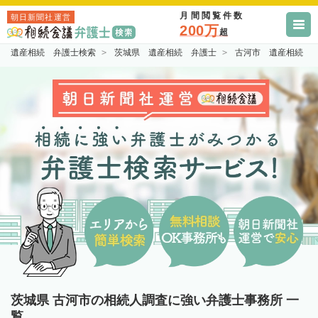
月間閲覧件数
朝日新聞社運営
200万
超
遺産相続 弁護士検索
茨城県 遺産相続 弁護士
古河市 遺産相続 
茨城県 古河市の相続人調査に強い弁護士事務所 一
覧