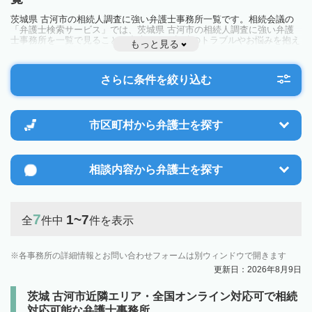
茨城県 古河市の相続人調査に強い弁護士事務所一覧です。相続会議の
「弁護士検索サービス」では、茨城県 古河市の相続人調査に強い弁護
士事務所を一覧で見ることが出来ます。相続のトラブルやお悩みを抱え
もっと見る
ている方は一度近隣の弁護士に相談してみましょう。
さらに条件を絞り込む
市区町村から
弁護士を探す
相談内容から
弁護士を探す
7
1~7
全
件中
件を表示
各事務所の詳細情報とお問い合わせフォームは別ウィンドウで開きます
更新日：2026年8月9日
茨城 古河市近隣エリア・全国オンライン対応可で相続
対応可能な弁護士事務所