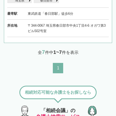
埼玉県
春日部市
最寄駅
東武鉄道「春日部駅」徒歩6分
所在地
〒344-0067 埼玉県春日部市中央1丁目4-6 オガワ第3
ビル502号室
7
1~7
全
件中
件を表示
1
相続対応可能な弁護士をお探しなら
「相続会議」の