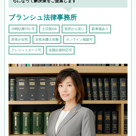
ちになって解決策をご提案します
ブランシュ法律事務所
19時以降TEL可
土日祝OK
役所から近い
駐車場あり
所長が女性
女性弁護士在籍
オンライン相談可
クレジットカード可
全国出張対応可