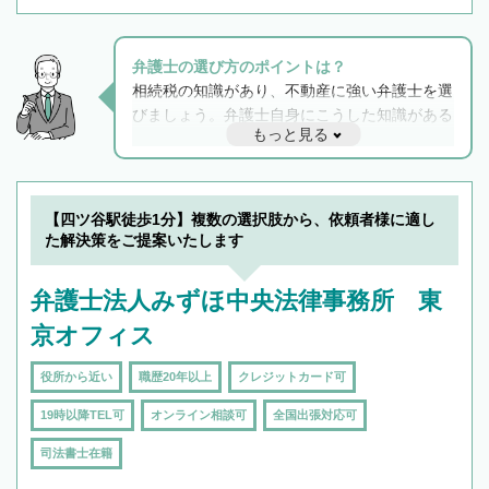
弁護士の選び方のポイントは？
相続税の知識があり、不動産に強い弁護士を選
びましょう。弁護士自身にこうした知識がある
もっと見る
と他士業との連携もスムーズに進み、トラブル
解決のみならず相続をトータルで任せることが
できます。また、相続は感情がからむ分野なの
でフィーリングも重要です。実際に電話や面談
【四ツ谷駅徒歩1分】複数の選択肢から、依頼者様に適し
で複数の弁護士と会話をしてウマが合う方に依
た解決策をご提案いたします
頼をするのがおすすめです。
弁護士法人みずほ中央法律事務所 東
京オフィス
役所から近い
職歴20年以上
クレジットカード可
19時以降TEL可
オンライン相談可
全国出張対応可
司法書士在籍