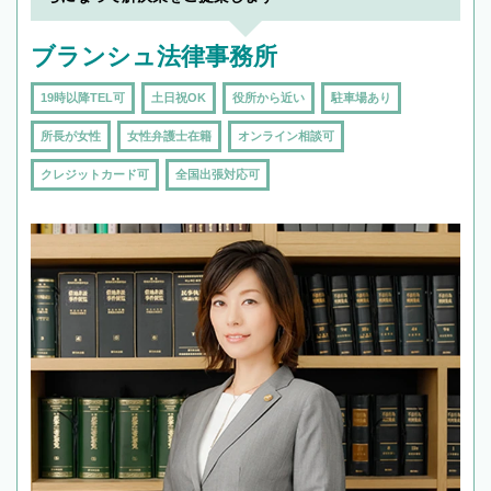
頼をするのがおすすめです。
ブランシュ法律事務所
19時以降TEL可
土日祝OK
役所から近い
駐車場あり
所長が女性
女性弁護士在籍
オンライン相談可
クレジットカード可
全国出張対応可