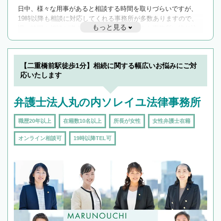
日中、様々な用事があると相談する時間を取りづらいですが、
19時以降も相談に対応してくれる事務所が多数ありますので、
もっと見る
遅い時間の相談が増えそうな場合はそのような事務所に絞り込
んで検索してみましょう。
19時以降TEL可の条件
を加えて再検索
【二重橋前駅徒歩1分】相続に関する幅広いお悩みにご対
応いたします
弁護士法人丸の内ソレイユ法律事務所
職歴20年以上
在籍数10名以上
所長が女性
女性弁護士在籍
オンライン相談可
19時以降TEL可