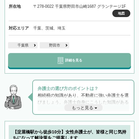
所在地
〒278-0022 千葉県野田市山崎1687 グランテージ1F
地図
対応エリア
千葉、茨城、埼玉
千葉県
野田市
詳細を見る
弁護士の選び方のポイントは？
相続税の知識があり、不動産に強い弁護士を選
びましょう。弁護士自身にこうした知識がある
もっと見る
と他士業との連携もスムーズに進み、トラブル
解決のみならず相続をトータルで任せることが
できます。また、相続は感情がからむ分野なの
でフィーリングも重要です。実際に電話や面談
【淀屋橋駅から徒歩10分】女性弁護士が、皆様と同じ気持
で複数の弁護士と会話をしてウマが合う方に依
ちになって解決策をご提案します