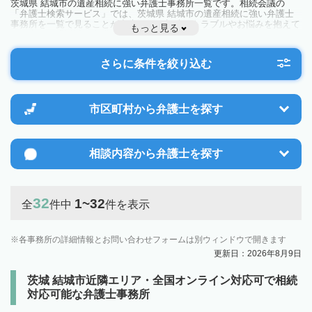
茨城県 結城市の遺産相続に強い弁護士事務所一覧です。相続会議の
「弁護士検索サービス」では、茨城県 結城市の遺産相続に強い弁護士
事務所を一覧で見ることが出来ます。相続のトラブルやお悩みを抱えて
もっと見る
いる方は一度近隣の弁護士に相談してみましょう。
さらに条件を絞り込む
市区町村から
弁護士を探す
相談内容から
弁護士を探す
32
1~32
全
件中
件を表示
各事務所の詳細情報とお問い合わせフォームは別ウィンドウで開きます
更新日：2026年8月9日
茨城 結城市近隣エリア・全国オンライン対応可で相続
対応可能な弁護士事務所