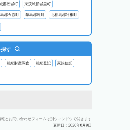
城郡茨城町
東茨城郡城里町
猿島郡五霞町
猿島郡境町
北相馬郡利根町
を探す
査
相続財産調査
相続登記
家族信託
情報とお問い合わせフォームは別ウィンドウで開きます
更新日：2026年8月9日