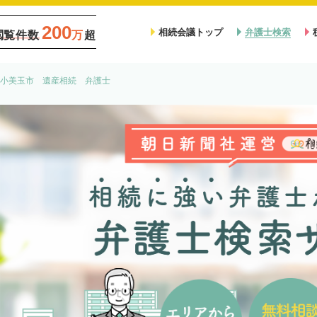
200
相続会議トップ
弁護士検索
閲覧件数
万
超
小美玉市 遺産相続 弁護士