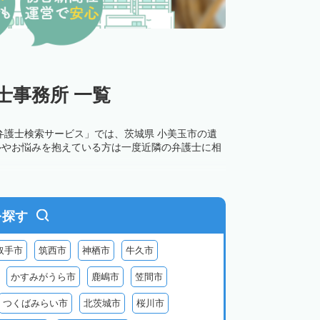
士事務所 一覧
弁護士検索サービス」では、茨城県 小美玉市の遺
ルやお悩みを抱えている方は一度近隣の弁護士に相
を探す
取手市
筑西市
神栖市
牛久市
かすみがうら市
鹿嶋市
笠間市
つくばみらい市
北茨城市
桜川市