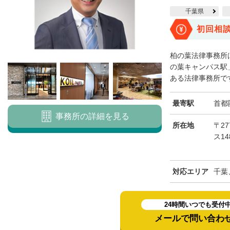
千葉県
初回相
柏の葉法律事務所
の葉キャンパス駅
ある法律事務所です
最寄駅
首都
事務所の詳細を見る
所在地
〒27
ス1
対応エリア
千葉
24時間いつでも受付
メールで問い合わ