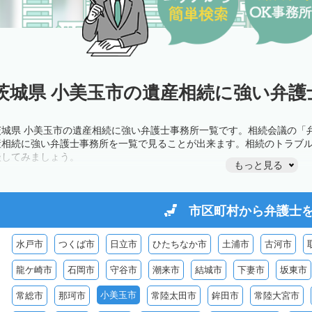
茨城県 小美玉市の遺産相続に強い弁護
茨城県 小美玉市の遺産相続に強い弁護士事務所一覧です。相続会議の「
産相続に強い弁護士事務所を一覧で見ることが出来ます。相続のトラブ
談してみましょう。
もっと見る
市区町村から
弁護士
水戸市
つくば市
日立市
ひたちなか市
土浦市
古河市
龍ケ崎市
石岡市
守谷市
潮来市
結城市
下妻市
坂東市
小美玉市
常総市
那珂市
常陸太田市
鉾田市
常陸大宮市