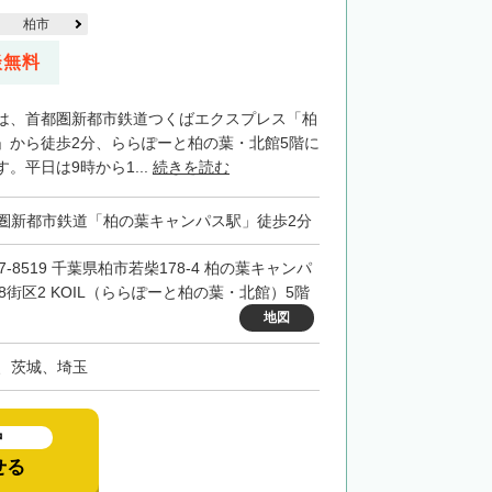
柏市
談無料
は、首都圏新都市鉄道つくばエクスプレス「柏
」から徒歩2分、ららぽーと柏の葉・北館5階に
。平日は9時から1...
続きを読む
圏新都市鉄道「柏の葉キャンパス駅」徒歩2分
7-8519 千葉県柏市若柴178-4 柏の葉キャンパ
48街区2 KOIL（ららぽーと柏の葉・北館）5階
地図
、茨城、埼玉
中
せる