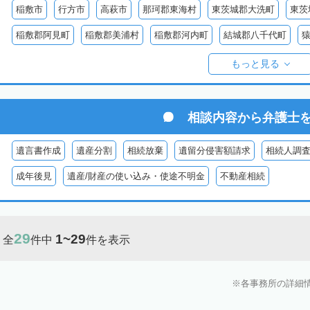
稲敷市
行方市
高萩市
那珂郡東海村
東茨城郡大洗町
東茨
稲敷郡阿見町
稲敷郡美浦村
稲敷郡河内町
結城郡八千代町
久慈郡大子町
もっと見る
相談内容から
弁護士
遺言書作成
遺産分割
相続放棄
遺留分侵害額請求
相続人調
成年後見
遺産/財産の使い込み・使途不明金
不動産相続
29
1~29
全
件中
件を表示
各事務所の詳細