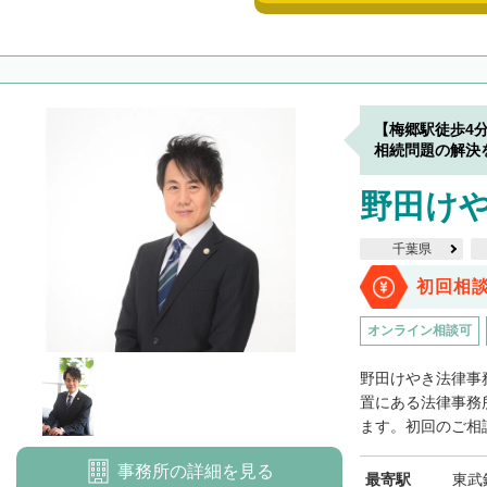
【梅郷駅徒歩4
相続問題の解決
野田け
千葉県
初回相
オンライン相談可
野田けやき法律事
置にある法律事務
ます。初回のご相談
事務所の詳細を見る
最寄駅
東武