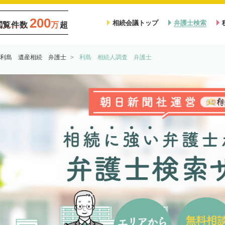
200
相続会議トップ
弁護士検索
閲覧件数
万
超
利島 遺産相続 弁護士
利島 相続人調査 弁護士