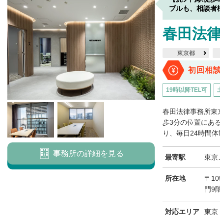
ブルも、相談者
春田法律
東京都
初回相
19時以降TEL可
春田法律事務所東
歩3分の位置にある
り、毎日24時間体
事務所の詳細を見る
最寄駅
東京
所在地
〒10
門9
対応エリア
東京