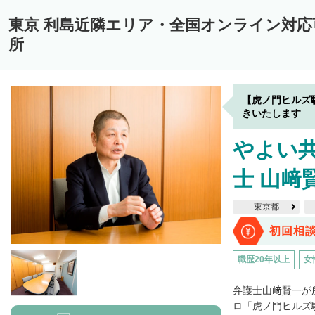
東京 利島近隣エリア・全国オンライン対
所
【虎ノ門ヒルズ
きいたします
やよい
士 山﨑
東京都
初回相
職歴20年以上
女
弁護士山﨑賢一が
ロ「虎ノ門ヒルズ