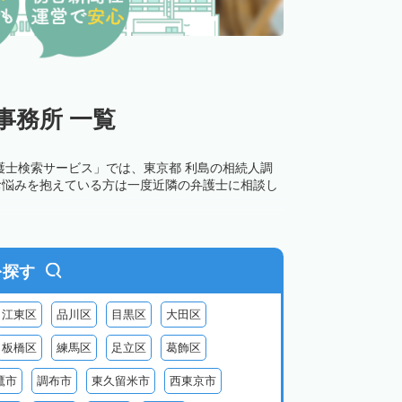
事務所 一覧
護士検索サービス」では、東京都 利島の相続人調
お悩みを抱えている方は一度近隣の弁護士に相談し
を探す
江東区
品川区
目黒区
大田区
板橋区
練馬区
足立区
葛飾区
鷹市
調布市
東久留米市
西東京市