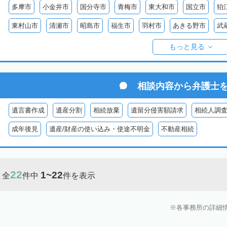
多摩市
小金井市
国分寺市
青梅市
東大和市
国立市
狛
東村山市
清瀬市
昭島市
福生市
羽村市
あきる野市
武
西多摩郡日の出町
西多摩郡奥多摩町
西多摩郡檜原村
伊豆大島
もっと見る
御蔵島
八丈島
青ヶ島
小笠原村
相談内容から
弁護士
遺言書作成
遺産分割
相続放棄
遺留分侵害額請求
相続人調
成年後見
遺産/財産の使い込み・使途不明金
不動産相続
22
1~22
全
件中
件を表示
各事務所の詳細