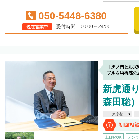
050-5448-6380
受付時間 00:00～24:00
現在営業中
【虎ノ門ヒルズ
ブルを納得感の
新虎通
森田聡
東京都
初回相
土日祝OK
オンラ