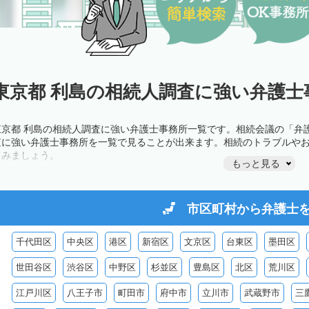
東京都 利島の相続人調査に強い弁護士
東京都 利島の相続人調査に強い弁護士事務所一覧です。相続会議の「弁
査に強い弁護士事務所を一覧で見ることが出来ます。相続のトラブルや
てみましょう。
もっと見る
市区町村から
弁護士
千代田区
中央区
港区
新宿区
文京区
台東区
墨田区
世田谷区
渋谷区
中野区
杉並区
豊島区
北区
荒川区
江戸川区
八王子市
町田市
府中市
立川市
武蔵野市
三