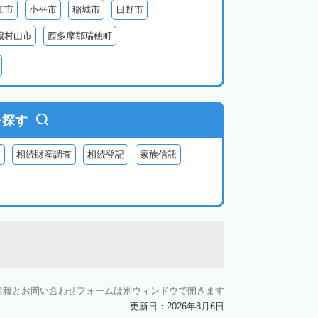
江市
小平市
稲城市
日野市
蔵村山市
西多摩郡瑞穂町
利島
新島
式根島
神津島
三宅島
を探す
査
相続財産調査
相続登記
家族信託
情報とお問い合わせフォームは別ウィンドウで開きます
更新日：2026年8月6日