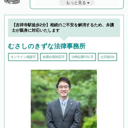
もっと見る
と他士業との連携もスムーズに進み、トラブル
解決のみならず相続をトータルで任せることが
できます。また、相続は感情がからむ分野なの
でフィーリングも重要です。実際に電話や面談
【吉祥寺駅徒歩2分】相続のご不安を解消するため、弁護
で複数の弁護士と会話をしてウマが合う方に依
士が親身に対応いたします
頼をするのがおすすめです。
むさしのきずな法律事務所
オンライン相談可
全国出張対応可
19時以降TEL可
土日祝OK