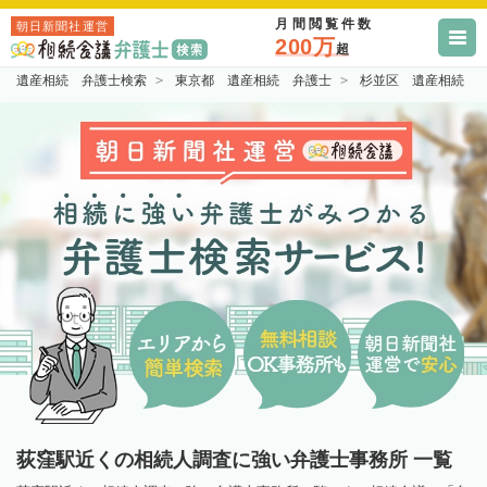
月間閲覧件数
朝日新聞社運営
200万
超
遺産相続 弁護士検索
東京都 遺産相続 弁護士
杉並区 遺産相続 
荻窪駅近くの相続人調査に強い弁護士事務所 一覧