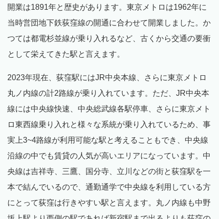
開業は1891年と歴史があります。東京メトロは1962年に
当時営団地下鉄荻窪線の開通に合わせて開業しました。か
つては都電杉並線が乗り入れるなど、古くから交通の要衝
として栄えてきた駅と言えます。
2023年現在、荻窪駅にはJR中央本線、さらに東京メトロ
丸ノ内線の計2路線が乗り入れています。ただ、JR中央本
線には中央線快速、中央総武線各駅停車、さらに東京メト
ロ東西線乗り入れと様々な系統が乗り入れているため、事
実上3~4路線が利用可能な駅と考えることもでき、中央線
沿線の中でも賃貸の人気が高いエリアになっています。中
央線は吉祥寺、三鷹、国分寺、立川などの街と荻窪駅を一
本で結んでいるので、通勤通学で中央線を利用している方
にとって荻窪は行きやすい駅と言えます。丸ノ内線も中野
坂上駅より西側の駅であれば新宿駅まで出るよりも荻窪の