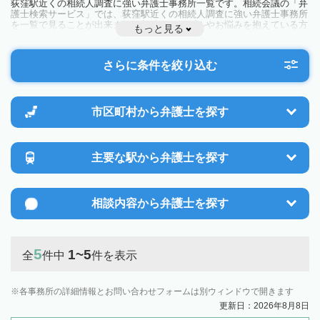
荻窪駅近くの相続人調査に強い弁護士事務所一覧です。相続会議の「弁
護士検索サービス」では、荻窪駅近くの相続人調査に強い弁護士事務所
を一覧で見ることが出来ます。相続のトラブルやお悩みを抱えている方
もっと見る
は一度近隣の弁護士に相談してみましょう。
さらに条件を絞り込む
市区町村から
弁護士を探す
主要な駅から
弁護士を探す
相談内容から
弁護士を探す
5
1~5
全
件中
件を表示
各事務所の詳細情報とお問い合わせフォームは別ウィンドウで開きます
更新日：2026年8月8日