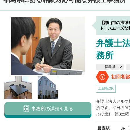
【郡山市の法律
ト｜スムーズな
弁護士
務所
福島県
初回相
土日祝OK
弁護士法人アルマ
所です。平日の9時か
事務所の詳細を見る
よび第1・第3土曜日
最寄駅
JR