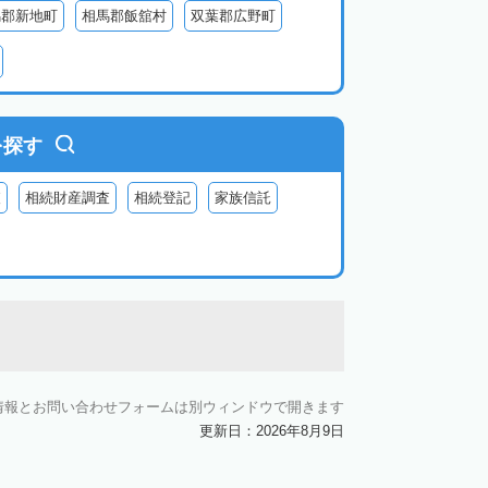
馬郡新地町
相馬郡飯舘村
双葉郡広野町
葉郡富岡町
双葉郡川内村
双葉郡葛尾村
河沼郡会津坂下町
河沼郡柳津町
大沼郡昭和村
南会津郡南会津町
を探す
査
相続財産調査
相続登記
家族信託
情報とお問い合わせフォームは別ウィンドウで開きます
更新日：2026年8月9日