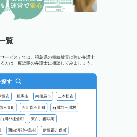
一覧
索サービス」では、福島県の相続放棄に強い弁護士
いる方は一度近隣の弁護士に相談してみましょう。
を探す
伊達市
相馬市
南相馬市
二本松市
郡三春町
石川郡石川町
石川郡玉川村
東白川郡棚倉町
東白川郡塙町
村
西白河郡中島村
伊達郡川俣町