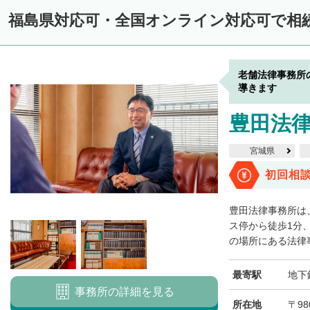
福島県対応可・全国オンライン対応可で相
老舗法律事務所
導きます
豊田法
宮城県
初回相
豊田法律事務所は
ス停から徒歩1分
の場所にある法律事
最寄駅
地下
事務所の詳細を見る
所在地
〒98