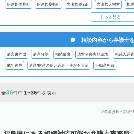
伊達郡国見町
伊達郡桑折町
岩瀬郡鏡石町
岩瀬郡天栄村
相
双葉郡楢葉町
双葉郡大熊町
双葉郡双葉町
双葉郡浪江町
双
もっと見る
耶麻郡猪苗代町
耶麻郡磐梯町
耶麻郡西会津町
耶麻郡北塩原村
河沼郡湯川村
大沼郡会津美里町
大沼郡金山町
大沼郡三島町
相談内容から
弁護士
南会津郡下郷町
南会津郡只見町
南会津郡檜枝岐村
遺言書作成
遺産分割
相続放棄
遺留分侵害額請求
相続人調
成年後見
遺産/財産の使い込み・使途不明金
不動産相続
36
1~36
全
件中
件を表示
各事務所の詳細
福島県にある相続対応可能な弁護士事務所