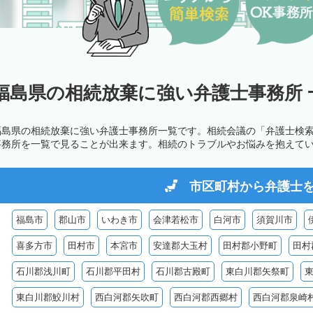
福島県の相続放棄に強い弁護士事務所 
福島県の相続放棄に強い弁護士事務所一覧です。相続会議の「弁護士検
事務所を一覧で見ることが出来ます。相続のトラブルやお悩みを抱えて
市区町村から
弁護士
福島市
郡山市
いわき市
会津若松市
白河市
須賀川市
喜多方市
田村市
本宮市
安達郡大玉村
田村郡小野町
田村
石川郡浅川町
石川郡平田村
石川郡古殿町
東白川郡矢祭町
東白川郡鮫川村
西白河郡矢吹町
西白河郡西郷村
西白河郡泉崎