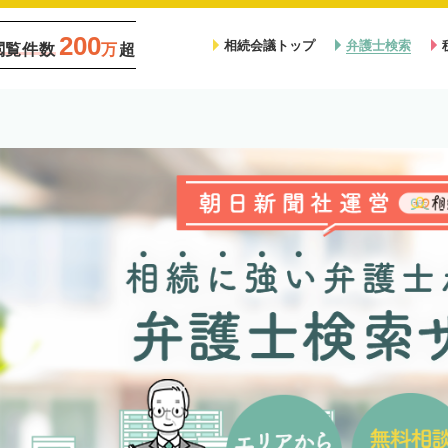
200
相続会議トップ
弁護士検索
閲覧件数
万
超