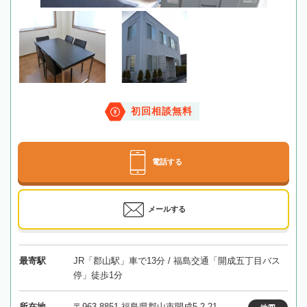
初回相談無料
電話する
メールする
最寄駅
JR「郡山駅」車で13分 / 福島交通「開成五丁目バス
停」徒歩1分
所在地
〒963-8851 福島県郡山市開成5-2-21