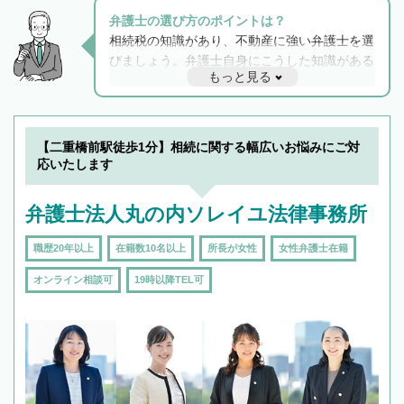
弁護士の選び方のポイントは？
相続税の知識があり、不動産に強い弁護士を選
びましょう。弁護士自身にこうした知識がある
もっと見る
と他士業との連携もスムーズに進み、トラブル
解決のみならず相続をトータルで任せることが
できます。また、相続は感情がからむ分野なの
でフィーリングも重要です。実際に電話や面談
【二重橋前駅徒歩1分】相続に関する幅広いお悩みにご対
で複数の弁護士と会話をしてウマが合う方に依
応いたします
頼をするのがおすすめです。
弁護士法人丸の内ソレイユ法律事務所
職歴20年以上
在籍数10名以上
所長が女性
女性弁護士在籍
オンライン相談可
19時以降TEL可