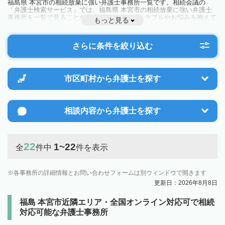
福島県 本宮市の相続放棄に強い弁護士事務所一覧です。相続会議の
「弁護士検索サービス」では、福島県 本宮市の相続放棄に強い弁護士
事務所を一覧で見ることが出来ます。相続のトラブルやお悩みを抱えて
もっと見る
いる方は一度近隣の弁護士に相談してみましょう。
さらに条件を絞り込む
市区町村から
弁護士を探す
相談内容から
弁護士を探す
22
1~22
全
件中
件を表示
各事務所の詳細情報とお問い合わせフォームは別ウィンドウで開きます
更新日：2026年8月8日
福島 本宮市近隣エリア・全国オンライン対応可で相続
対応可能な弁護士事務所