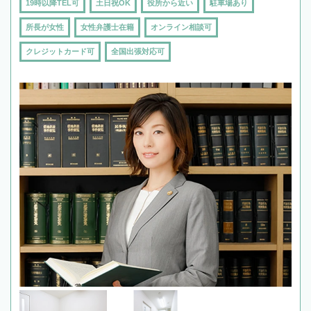
19時以降TEL可
土日祝OK
役所から近い
駐車場あり
所長が女性
女性弁護士在籍
オンライン相談可
クレジットカード可
全国出張対応可