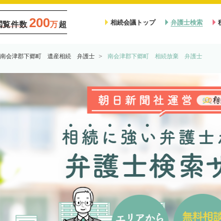
200
相続会議トップ
弁護士検索
閲覧件数
万
超
南会津郡下郷町 遺産相続 弁護士
南会津郡下郷町 相続放棄 弁護士