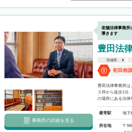
老舗法律事務所
導きます
豊田法
宮城県
初回相
豊田法律事務所は
ス停から徒歩1分
の場所にある法律事
最寄駅
地下
事務所の詳細を見る
所在地
〒98