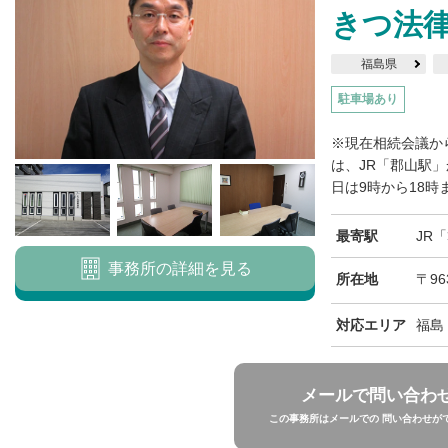
きつ法
福島県
駐車場あり
※現在相続会議か
は、JR「郡山駅
日は9時から18時
最寄駅
JR
事務所の詳細を見る
所在地
〒96
対応エリア
福島
メールで問い合わ
この事務所はメールでの 問い合わせが