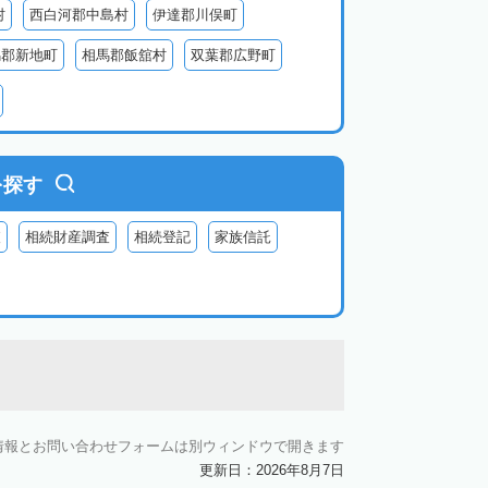
村
西白河郡中島村
伊達郡川俣町
馬郡新地町
相馬郡飯舘村
双葉郡広野町
葉郡富岡町
双葉郡川内村
双葉郡葛尾村
河沼郡会津坂下町
河沼郡柳津町
大沼郡昭和村
南会津郡南会津町
を探す
査
相続財産調査
相続登記
家族信託
情報とお問い合わせフォームは別ウィンドウで開きます
更新日：2026年8月7日