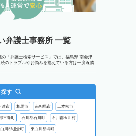
い弁護士事務所 一覧
議の「弁護士検索サービス」では、福島県 南会津
相続のトラブルやお悩みを抱えている方は一度近隣
を探す
伊達市
相馬市
南相馬市
二本松市
郡三春町
石川郡石川町
石川郡玉川村
東白川郡棚倉町
東白川郡塙町