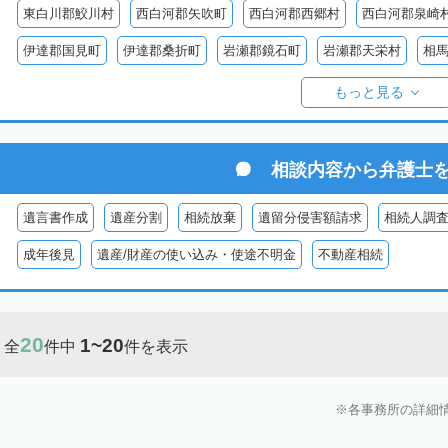
東白川郡鮫川村
西白河郡矢吹町
西白河郡西郷村
西白河郡泉崎
伊達郡国見町
伊達郡桑折町
岩瀬郡鏡石町
岩瀬郡天栄村
相
双葉郡楢葉町
双葉郡大熊町
双葉郡双葉町
双葉郡浪江町
双
もっと見る
耶麻郡猪苗代町
耶麻郡磐梯町
耶麻郡西会津町
耶麻郡北塩原村
河沼郡湯川村
大沼郡会津美里町
大沼郡金山町
大沼郡三島町
相談内容から
弁護士
南会津郡下郷町
南会津郡只見町
南会津郡檜枝岐村
遺言書作成
遺産分割
相続放棄
遺留分侵害額請求
相続人調
成年後見
遺産/財産の使い込み・使途不明金
不動産相続
20
1~20
全
件中
件を表示
各事務所の詳細