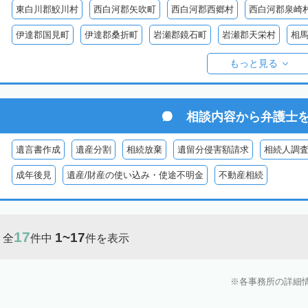
東白川郡鮫川村
西白河郡矢吹町
西白河郡西郷村
西白河郡泉崎
伊達郡国見町
伊達郡桑折町
岩瀬郡鏡石町
岩瀬郡天栄村
相
双葉郡楢葉町
双葉郡大熊町
双葉郡双葉町
双葉郡浪江町
双
もっと見る
耶麻郡猪苗代町
耶麻郡磐梯町
耶麻郡西会津町
耶麻郡北塩原村
河沼郡湯川村
大沼郡会津美里町
大沼郡金山町
大沼郡三島町
相談内容から
弁護士
南会津郡下郷町
南会津郡只見町
南会津郡檜枝岐村
遺言書作成
遺産分割
相続放棄
遺留分侵害額請求
相続人調
成年後見
遺産/財産の使い込み・使途不明金
不動産相続
17
1~17
全
件中
件を表示
各事務所の詳細