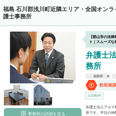
福島 石川郡浅川町近隣エリア・全国オン
護士事務所
【郡山市の法律
ト｜スムーズな
弁護士
務所
福島県
初回相
土日祝OK
弁護士法人アルマ
所です。平日の9時か
事務所の詳細を見る