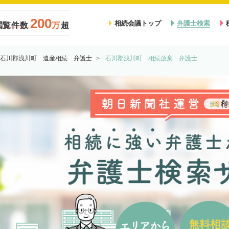
200
相続会議トップ
弁護士検索
閲覧件数
万
超
石川郡浅川町 遺産相続 弁護士
石川郡浅川町 相続放棄 弁護士