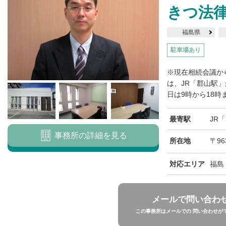
きつ法
福島県
駐車場あり
※現在相続会議か
は、JR「郡山駅
日は9時から18時
最寄駅
JR
事務所の詳細を見る
所在地
〒96
対応エリア
福島
メールで問い合わ
この事務所はメールでの 問い合わせが