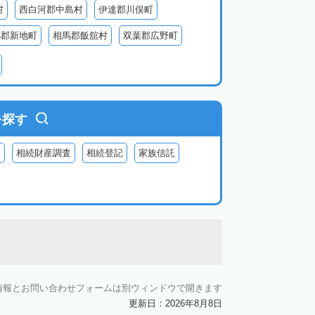
村
西白河郡中島村
伊達郡川俣町
馬郡新地町
相馬郡飯舘村
双葉郡広野町
葉郡富岡町
双葉郡川内村
双葉郡葛尾村
河沼郡会津坂下町
河沼郡柳津町
大沼郡昭和村
南会津郡南会津町
を探す
査
相続財産調査
相続登記
家族信託
情報とお問い合わせフォームは別ウィンドウで開きます
更新日：2026年8月8日