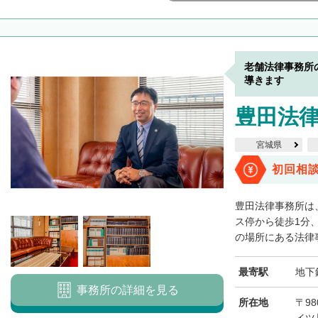
老舗法律事務所
導きます
豊田法
宮城県
初回相
豊田法律事務所は
ス停から徒歩1分
の場所にある法律事
最寄駅
地下
事務所の詳細を見る
所在地
〒98