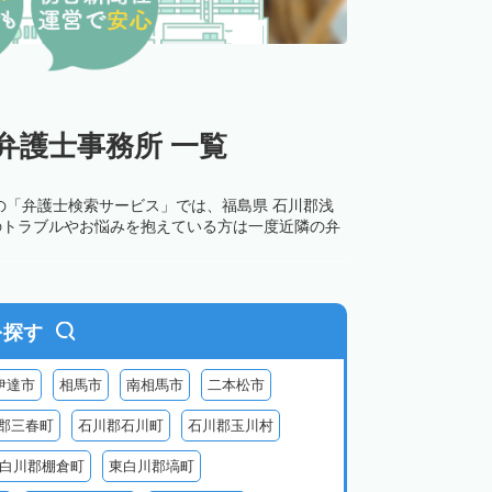
弁護士事務所 一覧
の「弁護士検索サービス」では、福島県 石川郡浅
のトラブルやお悩みを抱えている方は一度近隣の弁
を探す
伊達市
相馬市
南相馬市
二本松市
郡三春町
石川郡石川町
石川郡玉川村
白川郡棚倉町
東白川郡塙町