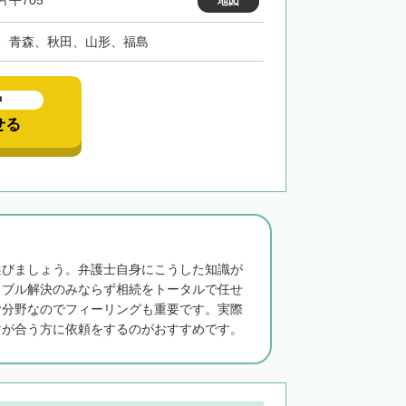
片平705
地図
、青森、秋田、山形、福島
中
せる
選びましょう。弁護士自身にこうした知識が
ラブル解決のみならず相続をトータルで任せ
む分野なのでフィーリングも重要です。実際
マが合う方に依頼をするのがおすすめです。