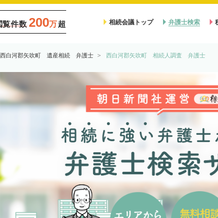
200
相続会議トップ
弁護士検索
閲覧件数
万
超
西白河郡矢吹町 遺産相続 弁護士
西白河郡矢吹町 相続人調査 弁護士