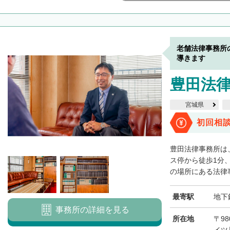
老舗法律事務所
導きます
豊田法
宮城県
初回相
豊田法律事務所は
ス停から徒歩1分
の場所にある法律事
最寄駅
地下
事務所の詳細を見る
所在地
〒98