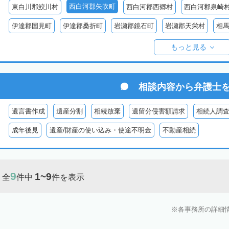
西白河郡矢吹町
東白川郡鮫川村
西白河郡西郷村
西白河郡泉崎
伊達郡国見町
伊達郡桑折町
岩瀬郡鏡石町
岩瀬郡天栄村
相
双葉郡楢葉町
双葉郡大熊町
双葉郡双葉町
双葉郡浪江町
双
もっと見る
耶麻郡猪苗代町
耶麻郡磐梯町
耶麻郡西会津町
耶麻郡北塩原村
河沼郡湯川村
大沼郡会津美里町
大沼郡金山町
大沼郡三島町
相談内容から
弁護士
南会津郡下郷町
南会津郡只見町
南会津郡檜枝岐村
遺言書作成
遺産分割
相続放棄
遺留分侵害額請求
相続人調
成年後見
遺産/財産の使い込み・使途不明金
不動産相続
9
1~9
全
件中
件を表示
各事務所の詳細