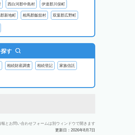
村
西白河郡中島村
伊達郡川俣町
馬郡新地町
相馬郡飯舘村
双葉郡広野町
葉郡富岡町
双葉郡川内村
双葉郡葛尾村
河沼郡会津坂下町
河沼郡柳津町
大沼郡昭和村
南会津郡南会津町
を探す
査
相続財産調査
相続登記
家族信託
情報とお問い合わせフォームは別ウィンドウで開きます
更新日：2026年8月7日