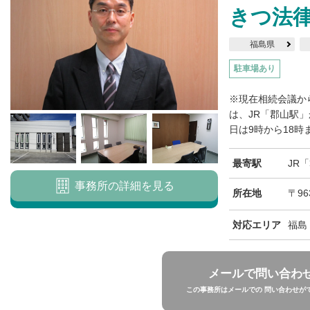
きつ法
福島県
駐車場あり
※現在相続会議か
は、JR「郡山駅
日は9時から18時
最寄駅
JR
事務所の詳細を見る
所在地
〒96
対応エリア
福島
メールで問い合わ
この事務所はメールでの 問い合わせが