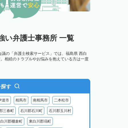
強い弁護士事務所 一覧
会議の「弁護士検索サービス」では、福島県 西白
す。相続のトラブルやお悩みを抱えている方は一度
を探す
伊達市
相馬市
南相馬市
二本松市
郡三春町
石川郡石川町
石川郡玉川村
東白川郡棚倉町
東白川郡塙町