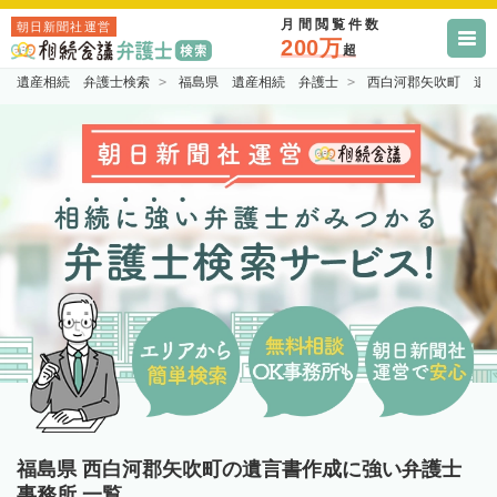
月間閲覧件数
朝日新聞社運営
200万
超
遺産相続 弁護士検索
福島県 遺産相続 弁護士
西白河郡矢吹町 遺
福島県 西白河郡矢吹町の遺言書作成に強い弁護士
事務所 一覧