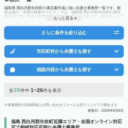
福島県 西白河郡矢吹町の遺言書作成に強い弁護士事務所一覧です。相
続会議の「弁護士検索サービス」では、福島県 西白河郡矢吹町の遺言
書作成に強い弁護士事務所を一覧で見ることが出来ます。相続のトラブ
もっと見る
ルやお悩みを抱えている方は一度近隣の弁護士に相談してみましょう。
さらに条件を絞り込む
市区町村から
弁護士を探す
相談内容から
弁護士を探す
26
1~26
全
件中
件を表示
各事務所の詳細情報とお問い合わせフォームは別ウィンドウで開きます
更新日：2026年8月8日
福島 西白河郡矢吹町近隣エリア・全国オンライン対応
可で相続対応可能な弁護士事務所