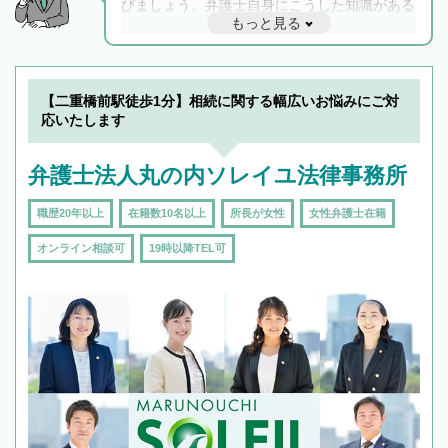
びましょう。弁護士自身にこうした知識がある
もっと見る
と他士業との連携もスムーズに進み、トラブル
解決のみならず相続をトータルで任せることが
できます。また、相続は感情がからむ分野なの
でフィーリングも重要です。実際に電話や面談
【二重橋前駅徒歩1分】相続に関する幅広いお悩みにご対
で複数の弁護士と会話をしてウマが合う方に依
応いたします
頼をするのがおすすめです。
弁護士法人丸の内ソレイユ法律事務所
職歴20年以上
在籍数10名以上
所長が女性
女性弁護士在籍
オンライン相談可
19時以降TEL可