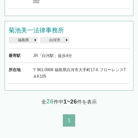
202
菊池美一法律事務所
福島県
白河市
最寄駅
JR「白河駅」徒歩4分
所在地
〒961-0908 福島県白河市大手町17-6 フローレンスT
＆K105
26
1~26
全
件中
件を表示
1