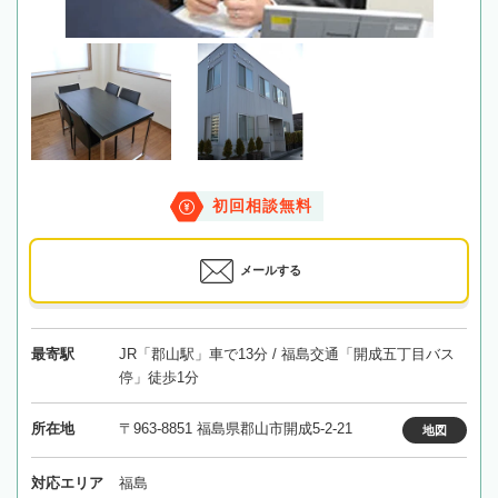
初回相談無料
メールする
最寄駅
JR「郡山駅」車で13分 / 福島交通「開成五丁目バス
停」徒歩1分
所在地
〒963-8851 福島県郡山市開成5-2-21
地図
対応エリア
福島