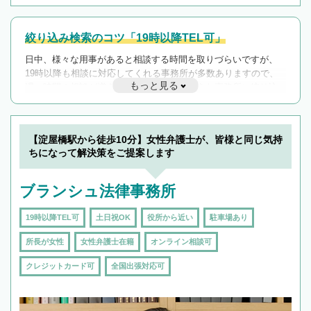
絞り込み検索のコツ「19時以降TEL可」
日中、様々な用事があると相談する時間を取りづらいですが、
19時以降も相談に対応してくれる事務所が多数ありますので、
もっと見る
遅い時間の相談が増えそうな場合はそのような事務所に絞り込
んで検索してみましょう。
19時以降TEL可の条件
を加えて再検索
【淀屋橋駅から徒歩10分】女性弁護士が、皆様と同じ気持
ちになって解決策をご提案します
ブランシュ法律事務所
19時以降TEL可
土日祝OK
役所から近い
駐車場あり
所長が女性
女性弁護士在籍
オンライン相談可
クレジットカード可
全国出張対応可