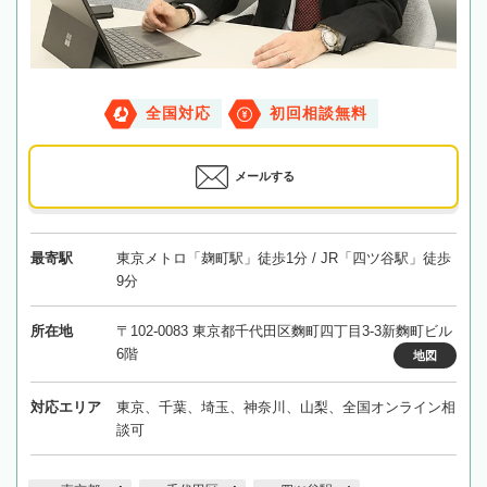
全国対応
初回相談無料
メールする
最寄駅
東京メトロ「麹町駅」徒歩1分 / JR「四ツ谷駅」徒歩
9分
所在地
〒102-0083 東京都千代田区麴町四丁目3-3新麴町ビル
6階
地図
対応エリア
東京、千葉、埼玉、神奈川、山梨、全国オンライン相
談可