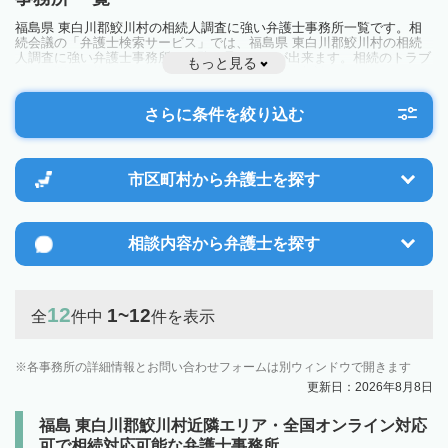
福島県 東白川郡鮫川村の相続人調査に強い弁護士事務所一覧です。相
続会議の「弁護士検索サービス」では、福島県 東白川郡鮫川村の相続
人調査に強い弁護士事務所を一覧で見ることが出来ます。相続のトラブ
もっと見る
ルやお悩みを抱えている方は一度近隣の弁護士に相談してみましょう。
さらに条件を絞り込む
市区町村から
弁護士を探す
相談内容から
弁護士を探す
12
1~12
全
件中
件を表示
各事務所の詳細情報とお問い合わせフォームは別ウィンドウで開きます
更新日：2026年8月8日
福島 東白川郡鮫川村近隣エリア・全国オンライン対応
可で相続対応可能な弁護士事務所