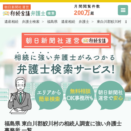
月間閲覧件数
朝日新聞社運営
200万
超
遺産相続 弁護士検索
福島県 遺産相続 弁護士
東白川郡鮫川村 遺
福島県 東白川郡鮫川村の相続人調査に強い弁護士
事務所 一覧