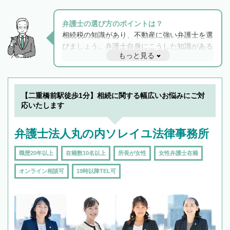
弁護士の選び方のポイントは？
相続税の知識があり、不動産に強い弁護士を選
びましょう。弁護士自身にこうした知識がある
もっと見る
と他士業との連携もスムーズに進み、トラブル
解決のみならず相続をトータルで任せることが
できます。また、相続は感情がからむ分野なの
でフィーリングも重要です。実際に電話や面談
【二重橋前駅徒歩1分】相続に関する幅広いお悩みにご対
で複数の弁護士と会話をしてウマが合う方に依
応いたします
頼をするのがおすすめです。
弁護士法人丸の内ソレイユ法律事務所
職歴20年以上
在籍数10名以上
所長が女性
女性弁護士在籍
オンライン相談可
19時以降TEL可