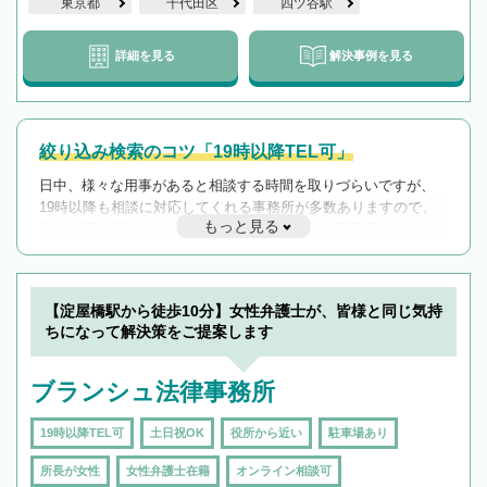
東京都
千代田区
四ツ谷駅
詳細を見る
解決事例を見る
絞り込み検索のコツ「19時以降TEL可」
日中、様々な用事があると相談する時間を取りづらいですが、
19時以降も相談に対応してくれる事務所が多数ありますので、
もっと見る
遅い時間の相談が増えそうな場合はそのような事務所に絞り込
んで検索してみましょう。
19時以降TEL可の条件
を加えて再検索
【淀屋橋駅から徒歩10分】女性弁護士が、皆様と同じ気持
ちになって解決策をご提案します
ブランシュ法律事務所
19時以降TEL可
土日祝OK
役所から近い
駐車場あり
所長が女性
女性弁護士在籍
オンライン相談可