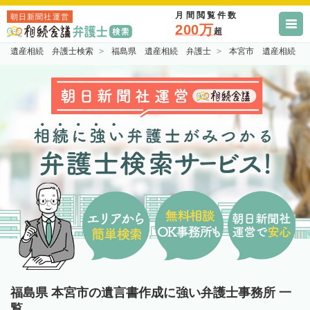
月間閲覧件数
朝日新聞社運営
200万
超
遺産相続 弁護士検索
福島県 遺産相続 弁護士
本宮市 遺産相続 
福島県 本宮市の遺言書作成に強い弁護士事務所 一
覧