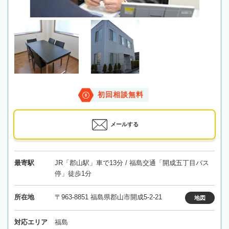
初回相談無料
メールする
最寄駅
JR「郡山駅」車で13分 / 福島交通「開成五丁目バス
停」徒歩1分
所在地
〒963-8851 福島県郡山市開成5-2-21
地図
対応エリア
福島