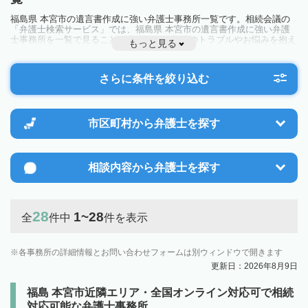
福島県 本宮市の遺言書作成に強い弁護士事務所一覧です。相続会議の
「弁護士検索サービス」では、福島県 本宮市の遺言書作成に強い弁護
士事務所を一覧で見ることが出来ます。相続のトラブルやお悩みを抱え
もっと見る
ている方は一度近隣の弁護士に相談してみましょう。
さらに条件を絞り込む
市区町村から
弁護士を探す
相談内容から
弁護士を探す
28
1~28
全
件中
件を表示
各事務所の詳細情報とお問い合わせフォームは別ウィンドウで開きます
更新日：2026年8月9日
福島 本宮市近隣エリア・全国オンライン対応可で相続
対応可能な弁護士事務所