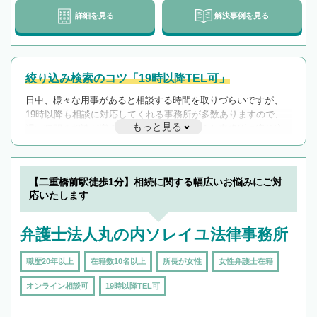
詳細を見る
解決事例を見る
絞り込み検索のコツ「19時以降TEL可」
日中、様々な用事があると相談する時間を取りづらいですが、
19時以降も相談に対応してくれる事務所が多数ありますので、
もっと見る
遅い時間の相談が増えそうな場合はそのような事務所に絞り込
んで検索してみましょう。
19時以降TEL可の条件
を加えて再検索
【二重橋前駅徒歩1分】相続に関する幅広いお悩みにご対
応いたします
弁護士法人丸の内ソレイユ法律事務所
職歴20年以上
在籍数10名以上
所長が女性
女性弁護士在籍
オンライン相談可
19時以降TEL可