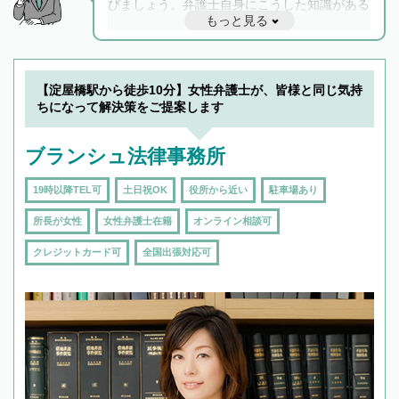
びましょう。弁護士自身にこうした知識がある
もっと見る
と他士業との連携もスムーズに進み、トラブル
解決のみならず相続をトータルで任せることが
できます。また、相続は感情がからむ分野なの
でフィーリングも重要です。実際に電話や面談
【淀屋橋駅から徒歩10分】女性弁護士が、皆様と同じ気持
で複数の弁護士と会話をしてウマが合う方に依
ちになって解決策をご提案します
頼をするのがおすすめです。
ブランシュ法律事務所
19時以降TEL可
土日祝OK
役所から近い
駐車場あり
所長が女性
女性弁護士在籍
オンライン相談可
クレジットカード可
全国出張対応可