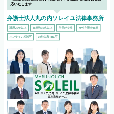
応いたします
弁護士法人丸の内ソレイユ法律事務所
職歴20年以上
在籍数10名以上
所長が女性
女性弁護士在籍
オンライン相談可
19時以降TEL可