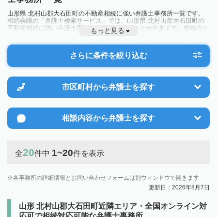
山形県 北村山郡大石田町の不動産相続に強い弁護士事務所一覧です。
相続会議の「弁護士検索サービス」では、山形県 北村山郡大石田町の
不動産相続に強い弁護士事務所を一覧で見ることが出来ます。相続のト
もっと見る
ラブルやお悩みを抱えている方は一度近隣の弁護士に相談してみましょ
う。
さらに条件を絞り込む
市区町村から
弁護士を探す
相談内容から
弁護士を探す
20
1~20
全
件中
件を表示
各事務所の詳細情報とお問い合わせフォームは別ウィンドウで開きます
更新日：2026年8月7日
山形 北村山郡大石田町近隣エリア・全国オンライン対
応可で相続対応可能な弁護士事務所