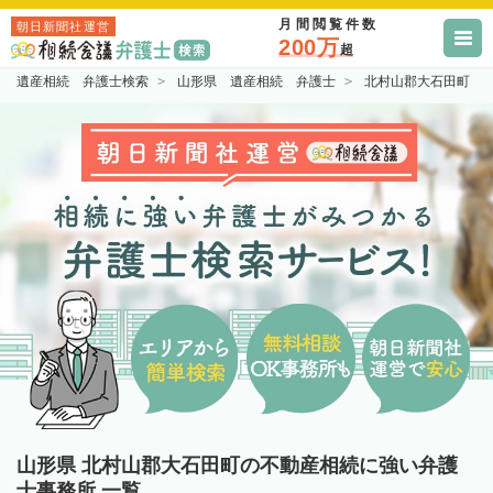
月間閲覧件数
朝日新聞社運営
200万
超
遺産相続 弁護士検索
山形県 遺産相続 弁護士
北村山郡大石田町 
山形県 北村山郡大石田町の不動産相続に強い弁護
士事務所 一覧