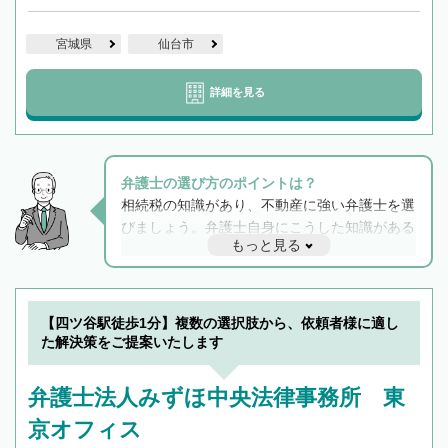
宮城県
仙台市
詳細を見る
弁護士の選び方のポイントは？
相続税の知識があり、不動産に強い弁護士を選
びましょう。弁護士自身にこうした知識がある
もっと見る
と他士業との連携もスムーズに進み、トラブル
解決のみならず相続をトータルで任せることが
できます。また、相続は感情がからむ分野なの
でフィーリングも重要です。実際に電話や面談
【四ツ谷駅徒歩1分】複数の選択肢から、依頼者様に適し
で複数の弁護士と会話をしてウマが合う方に依
た解決策をご提案いたします
頼をするのがおすすめです。
弁護士法人みずほ中央法律事務所 東
京オフィス