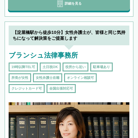
詳細を見る
【淀屋橋駅から徒歩10分】女性弁護士が、皆様と同じ気持
ちになって解決策をご提案します
ブランシュ法律事務所
19時以降TEL可
土日祝OK
役所から近い
駐車場あり
所長が女性
女性弁護士在籍
オンライン相談可
クレジットカード可
全国出張対応可