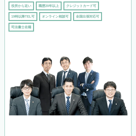
役所から近い
職歴20年以上
クレジットカード可
19時以降TEL可
オンライン相談可
全国出張対応可
司法書士在籍