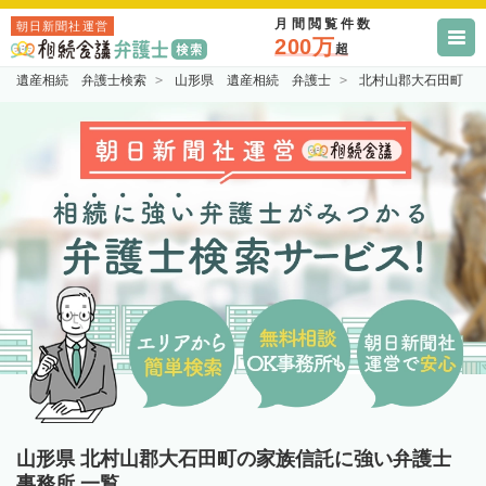
月間閲覧件数
朝日新聞社運営
200万
超
遺産相続 弁護士検索
山形県 遺産相続 弁護士
北村山郡大石田町 
山形県 北村山郡大石田町の家族信託に強い弁護士
事務所 一覧