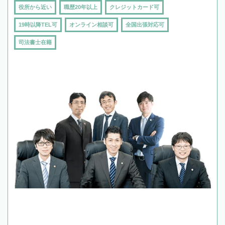
役所から近い
職歴20年以上
クレジットカード可
19時以降TEL可
オンライン相談可
全国出張対応可
司法書士在籍