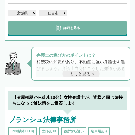
宮城県
仙台市
詳細を見る
弁護士の選び方のポイントは？
相続税の知識があり、不動産に強い弁護士を選
びましょう。弁護士自身にこうした知識がある
もっと見る
と他士業との連携もスムーズに進み、トラブル
解決のみならず相続をトータルで任せることが
できます。また、相続は感情がからむ分野なの
でフィーリングも重要です。実際に電話や面談
【淀屋橋駅から徒歩10分】女性弁護士が、皆様と同じ気持
で複数の弁護士と会話をしてウマが合う方に依
ちになって解決策をご提案します
頼をするのがおすすめです。
ブランシュ法律事務所
19時以降TEL可
土日祝OK
役所から近い
駐車場あり