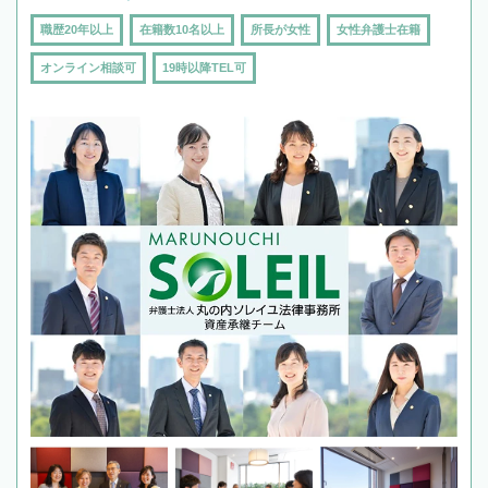
職歴20年以上
在籍数10名以上
所長が女性
女性弁護士在籍
オンライン相談可
19時以降TEL可