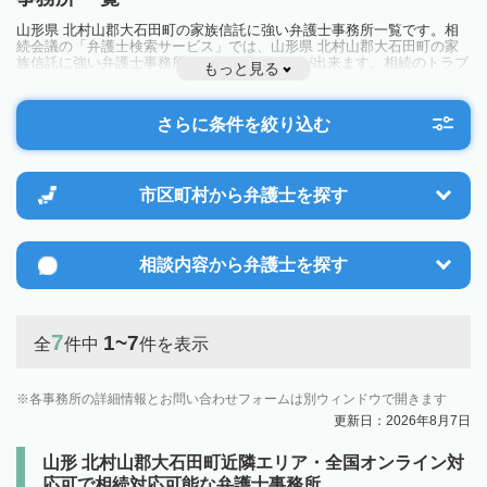
山形県 北村山郡大石田町の家族信託に強い弁護士事務所一覧です。相
続会議の「弁護士検索サービス」では、山形県 北村山郡大石田町の家
族信託に強い弁護士事務所を一覧で見ることが出来ます。相続のトラブ
もっと見る
ルやお悩みを抱えている方は一度近隣の弁護士に相談してみましょう。
さらに条件を絞り込む
市区町村から
弁護士を探す
相談内容から
弁護士を探す
7
1~7
全
件中
件を表示
各事務所の詳細情報とお問い合わせフォームは別ウィンドウで開きます
更新日：2026年8月7日
山形 北村山郡大石田町近隣エリア・全国オンライン対
応可で相続対応可能な弁護士事務所