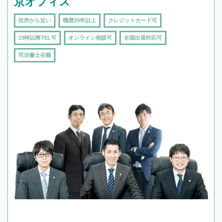
京オフィス
役所から近い
職歴20年以上
クレジットカード可
19時以降TEL可
オンライン相談可
全国出張対応可
司法書士在籍