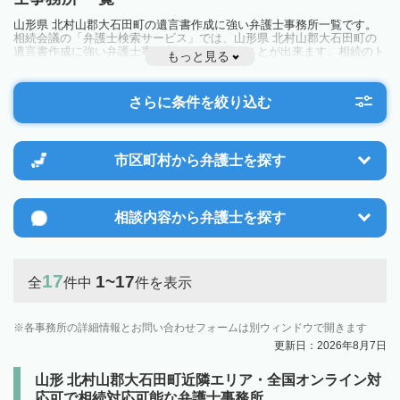
山形県 北村山郡大石田町の遺言書作成に強い弁護士事務所一覧です。
相続会議の「弁護士検索サービス」では、山形県 北村山郡大石田町の
遺言書作成に強い弁護士事務所を一覧で見ることが出来ます。相続のト
もっと見る
ラブルやお悩みを抱えている方は一度近隣の弁護士に相談してみましょ
う。
さらに条件を絞り込む
市区町村から
弁護士を探す
相談内容から
弁護士を探す
17
1~17
全
件中
件を表示
各事務所の詳細情報とお問い合わせフォームは別ウィンドウで開きます
更新日：2026年8月7日
山形 北村山郡大石田町近隣エリア・全国オンライン対
応可で相続対応可能な弁護士事務所