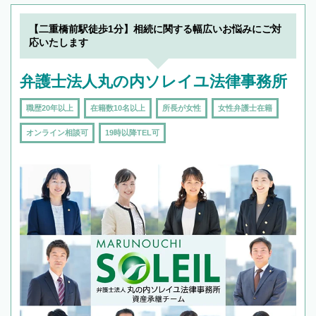
【二重橋前駅徒歩1分】相続に関する幅広いお悩みにご対
応いたします
弁護士法人丸の内ソレイユ法律事務所
職歴20年以上
在籍数10名以上
所長が女性
女性弁護士在籍
オンライン相談可
19時以降TEL可