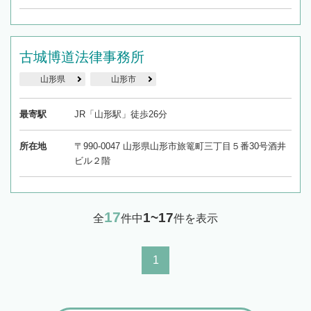
古城博道法律事務所
山形県
山形市
最寄駅
JR「山形駅」徒歩26分
所在地
〒990-0047 山形県山形市旅篭町三丁目５番30号酒井
ビル２階
17
1~17
全
件中
件を表示
1