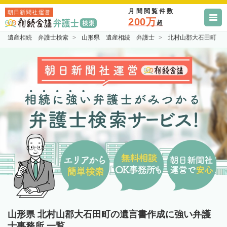
月間閲覧件数
朝日新聞社運営
200万
超
遺産相続 弁護士検索
山形県 遺産相続 弁護士
北村山郡大石田町 
山形県 北村山郡大石田町の遺言書作成に強い弁護
士事務所 一覧