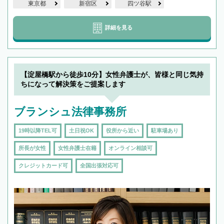
東京都
新宿区
四ツ谷駅
詳細を見る
【淀屋橋駅から徒歩10分】女性弁護士が、皆様と同じ気持
ちになって解決策をご提案します
ブランシュ法律事務所
19時以降TEL可
土日祝OK
役所から近い
駐車場あり
所長が女性
女性弁護士在籍
オンライン相談可
クレジットカード可
全国出張対応可