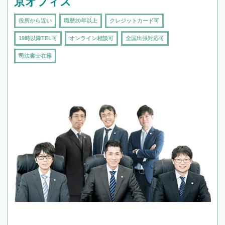
京オフィス
役所から近い
職歴20年以上
クレジットカード可
19時以降TEL可
オンライン相談可
全国出張対応可
司法書士在籍