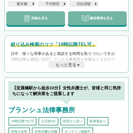
東京都
千代田区
日比谷駅
詳細を見る
解決事例を見る
絞り込み検索のコツ「19時以降TEL可」
日中、様々な用事があると相談する時間を取りづらいですが、
19時以降も相談に対応してくれる事務所が多数ありますので、
もっと見る
遅い時間の相談が増えそうな場合はそのような事務所に絞り込
んで検索してみましょう。
19時以降TEL可の条件
を加えて再検索
【淀屋橋駅から徒歩10分】女性弁護士が、皆様と同じ気持
ちになって解決策をご提案します
ブランシュ法律事務所
19時以降TEL可
土日祝OK
役所から近い
駐車場あり
所長が女性
女性弁護士在籍
オンライン相談可