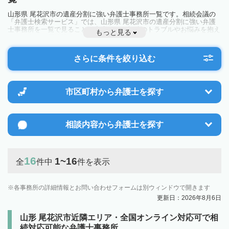
山形県 尾花沢市の遺産分割に強い弁護士事務所一覧です。相続会議の
「弁護士検索サービス」では、山形県 尾花沢市の遺産分割に強い弁護
士事務所を一覧で見ることが出来ます。相続のトラブルやお悩みを抱え
もっと見る
ている方は一度近隣の弁護士に相談してみましょう。
さらに条件を絞り込む
市区町村から
弁護士を探す
相談内容から
弁護士を探す
16
1~16
全
件中
件を表示
各事務所の詳細情報とお問い合わせフォームは別ウィンドウで開きます
更新日：2026年8月6日
山形 尾花沢市近隣エリア・全国オンライン対応可で相
続対応可能な弁護士事務所