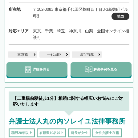
所在地
〒102-0083 東京都千代田区麴町四丁目3-3新麴町ビル
6階
地図
対応エリア
東京、千葉、埼玉、神奈川、山梨、全国オンライン相
談可
東京都
千代田区
四ツ谷駅
詳細を見る
解決事例を見る
【二重橋前駅徒歩1分】相続に関する幅広いお悩みにご対
応いたします
弁護士法人丸の内ソレイユ法律事務所
職歴20年以上
在籍数10名以上
所長が女性
女性弁護士在籍