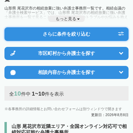
山形県 尾花沢市の相続放棄に強い弁護士事務所一覧です。相続会議の
「弁護士検索サービス」では、山形県 尾花沢市の相続放棄に強い弁護
士事務所を一覧で見ることが出来ます。相続のトラブルやお悩みを抱え
もっと見る
ている方は一度近隣の弁護士に相談してみましょう。
さらに条件を絞り込む
市区町村から
弁護士を探す
相談内容から
弁護士を探す
10
1~10
全
件中
件を表示
各事務所の詳細情報とお問い合わせフォームは別ウィンドウで開きます
更新日：2026年8月8日
山形 尾花沢市近隣エリア・全国オンライン対応可で相
続対応可能な弁護士事務所