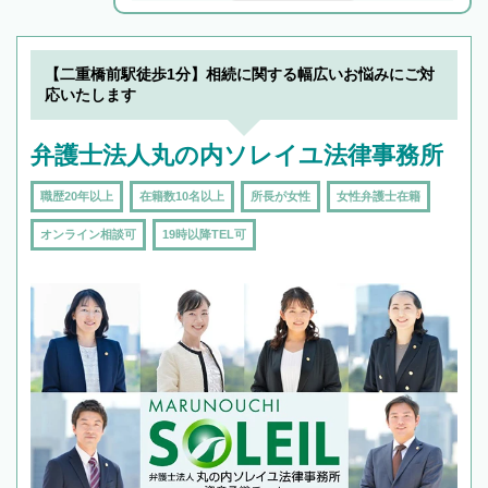
解決のみならず相続をトータルで任せることが
できます。また、相続は感情がからむ分野なの
でフィーリングも重要です。実際に電話や面談
【二重橋前駅徒歩1分】相続に関する幅広いお悩みにご対
で複数の弁護士と会話をしてウマが合う方に依
応いたします
頼をするのがおすすめです。
弁護士法人丸の内ソレイユ法律事務所
職歴20年以上
在籍数10名以上
所長が女性
女性弁護士在籍
オンライン相談可
19時以降TEL可