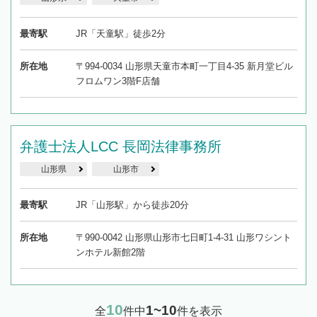
最寄駅
JR「天童駅」徒歩2分
所在地
〒994-0034 山形県天童市本町一丁目4-35 新月堂ビル
フロムワン3階F店舗
弁護士法人LCC 長岡法律事務所
山形県
山形市
最寄駅
JR「山形駅」から徒歩20分
所在地
〒990-0042 山形県山形市七日町1-4-31 山形ワシント
ンホテル新館2階
10
1~10
全
件中
件を表示