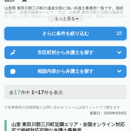
山形県 東田川郡三川町の遺産分割に強い弁護士事務所一覧です。相続
会議の「弁護士検索サービス」では、山形県 東田川郡三川町の遺産分
割に強い弁護士事務所を一覧で見ることが出来ます。相続のトラブルや
もっと見る
お悩みを抱えている方は一度近隣の弁護士に相談してみましょう。
さらに条件を絞り込む
市区町村から
弁護士を探す
相談内容から
弁護士を探す
17
1~17
全
件中
件を表示
各事務所の詳細情報とお問い合わせフォームは別ウィンドウで開きます
更新日：2026年8月9日
山形 東田川郡三川町近隣エリア・全国オンライン対応
可で相続対応可能な弁護士事務所