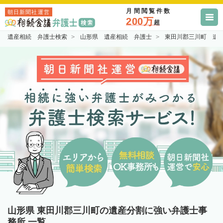
月間閲覧件数
朝日新聞社運営
200万
超
遺産相続 弁護士検索
山形県 遺産相続 弁護士
東田川郡三川町 遺
山形県 東田川郡三川町の遺産分割に強い弁護士事
務所 一覧