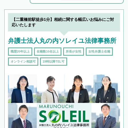
解決のみならず相続をトータルで任せることが
できます。また、相続は感情がからむ分野なの
でフィーリングも重要です。実際に電話や面談
【二重橋前駅徒歩1分】相続に関する幅広いお悩みにご対
で複数の弁護士と会話をしてウマが合う方に依
応いたします
頼をするのがおすすめです。
弁護士法人丸の内ソレイユ法律事務所
職歴20年以上
在籍数10名以上
所長が女性
女性弁護士在籍
オンライン相談可
19時以降TEL可