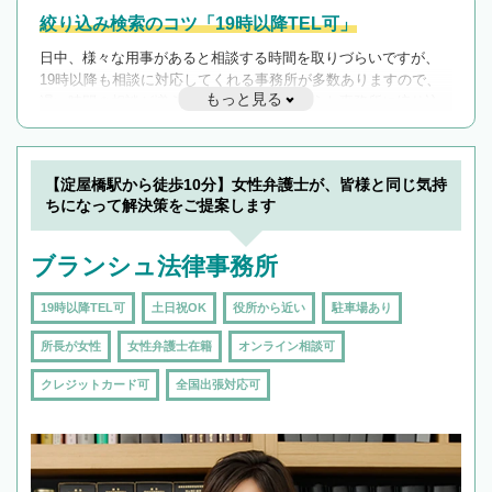
絞り込み検索のコツ「19時以降TEL可」
日中、様々な用事があると相談する時間を取りづらいですが、
19時以降も相談に対応してくれる事務所が多数ありますので、
もっと見る
遅い時間の相談が増えそうな場合はそのような事務所に絞り込
んで検索してみましょう。
19時以降TEL可の条件
を加えて再検索
【淀屋橋駅から徒歩10分】女性弁護士が、皆様と同じ気持
ちになって解決策をご提案します
ブランシュ法律事務所
19時以降TEL可
土日祝OK
役所から近い
駐車場あり
所長が女性
女性弁護士在籍
オンライン相談可
クレジットカード可
全国出張対応可