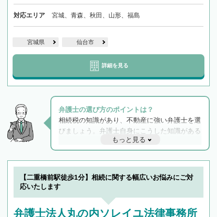
対応エリア
宮城、青森、秋田、山形、福島
宮城県
仙台市
詳細を見る
弁護士の選び方のポイントは？
相続税の知識があり、不動産に強い弁護士を選
びましょう。弁護士自身にこうした知識がある
もっと見る
と他士業との連携もスムーズに進み、トラブル
解決のみならず相続をトータルで任せることが
できます。また、相続は感情がからむ分野なの
でフィーリングも重要です。実際に電話や面談
【二重橋前駅徒歩1分】相続に関する幅広いお悩みにご対
で複数の弁護士と会話をしてウマが合う方に依
応いたします
頼をするのがおすすめです。
弁護士法人丸の内ソレイユ法律事務所