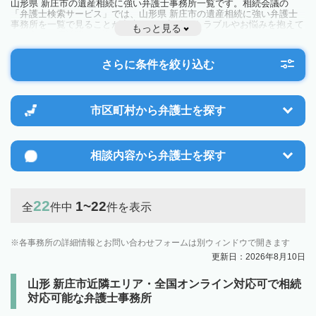
山形県 新庄市の遺産相続に強い弁護士事務所一覧です。相続会議の
「弁護士検索サービス」では、山形県 新庄市の遺産相続に強い弁護士
事務所を一覧で見ることが出来ます。相続のトラブルやお悩みを抱えて
もっと見る
いる方は一度近隣の弁護士に相談してみましょう。
さらに条件を絞り込む
市区町村から
弁護士を探す
相談内容から
弁護士を探す
22
1~22
全
件中
件を表示
各事務所の詳細情報とお問い合わせフォームは別ウィンドウで開きます
更新日：2026年8月10日
山形 新庄市近隣エリア・全国オンライン対応可で相続
対応可能な弁護士事務所