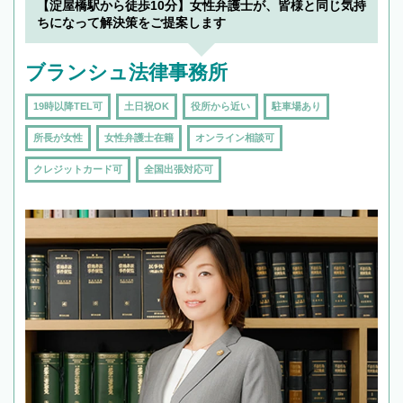
【淀屋橋駅から徒歩10分】女性弁護士が、皆様と同じ気持
ちになって解決策をご提案します
ブランシュ法律事務所
19時以降TEL可
土日祝OK
役所から近い
駐車場あり
所長が女性
女性弁護士在籍
オンライン相談可
クレジットカード可
全国出張対応可