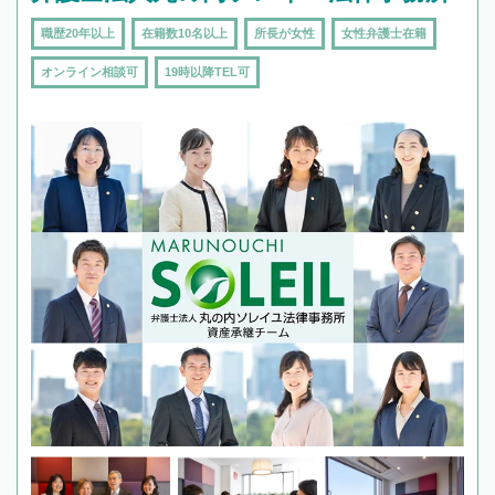
職歴20年以上
在籍数10名以上
所長が女性
女性弁護士在籍
オンライン相談可
19時以降TEL可