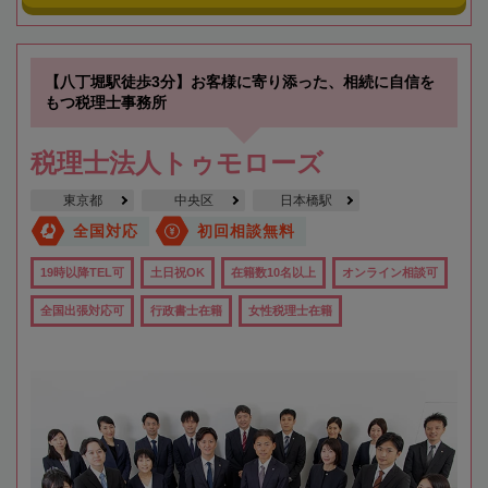
【八丁堀駅徒歩3分】お客様に寄り添った、相続に自信を
もつ税理士事務所
税理士法人トゥモローズ
東京都
中央区
日本橋駅
全国対応
初回相談無料
19時以降TEL可
土日祝OK
在籍数10名以上
オンライン相談可
全国出張対応可
行政書士在籍
女性税理士在籍