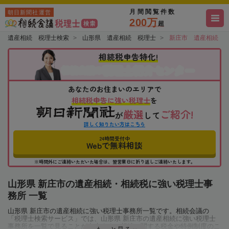
月間閲覧件数
朝日新聞社運営
200万
超
遺産相続 税理士検索
山形県 遺産相続 税理士
新庄市 遺産相続 
相続税申告特化!
税理士紹介センター
相続会議の
あなたのお住まいのエリアで
相続税申告に強い税理士
を
厳選
ご紹介!
が
して
詳しく知りたい方はこちら
24時間受付中
Webで無料相談
※時間外にご連絡いただいた場合は、翌営業日に折り返しご連絡いたします。
山形県 新庄市の遺産相続・相続税に強い税理士事
務所 一覧
山形県 新庄市の遺産相続に強い税理士事務所一覧です。相続会議の
「税理士検索サービス」では、山形県 新庄市の遺産相続に強い税理士
事務所を一覧で見ることが出来ます。相続に関する税金や特例制度のこ