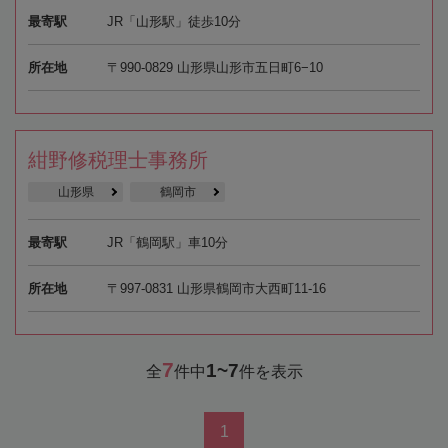
最寄駅
JR「山形駅」徒歩10分
所在地
〒990-0829 山形県山形市五日町6−10
紺野修税理士事務所
山形県
鶴岡市
最寄駅
JR「鶴岡駅」車10分
所在地
〒997-0831 山形県鶴岡市大西町11-16
7
1~7
全
件中
件を表示
1