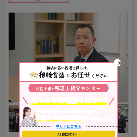
相続に強い税理士探しは、
お任せ
に
ください
税理士紹介センター
相続会議
の
迷ったらお電話ください!
不動産や株式等、相続資産に合わせて、
お近くの専門税理士
をご紹介します。
詳しくはこちら
24時間受付中