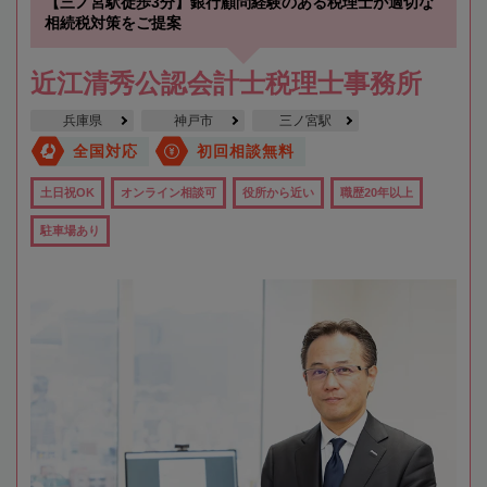
【三ノ宮駅徒歩3分】銀行顧問経験のある税理士が適切な
相続税対策をご提案
近江清秀公認会計士税理士事務所
兵庫県
神戸市
三ノ宮駅
全国対応
初回相談無料
土日祝OK
オンライン相談可
役所から近い
職歴20年以上
駐車場あり