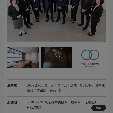
最寄駅
JR京葉線、東京メトロ「八丁堀駅」徒歩3分、都営浅
草線「宝町駅」徒歩4分
所在地
〒104-0032 東京都中央区八丁堀4-3-5 京橋宝町
PREX6階
地図